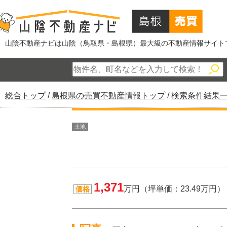
このページの本文へ
山陰不動産ナビは山陰（鳥取県・島根県）最大級の不動産情報サイト
現
総合トップ
/
島根県の売買不動産情報トップ
/
検索条件結果
在
の
土地
位
置：
1,371
万円（坪単価：23.49万円）
価格