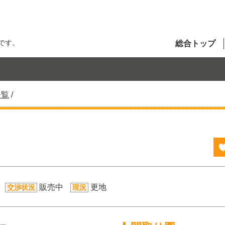
です。
総合トップ
一覧
/
販売中
更地
交渉状況
現況