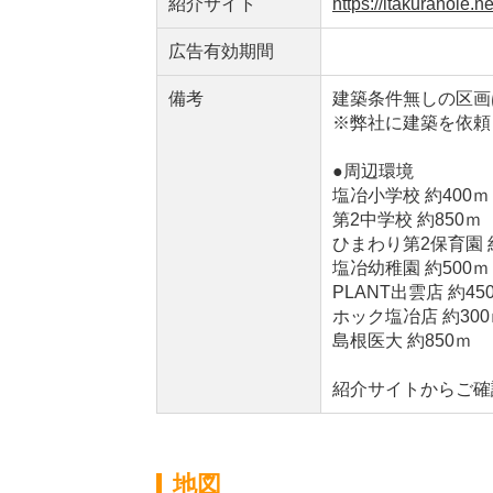
紹介サイト
https://itakuranoie.ne
広告有効期間
備考
建築条件無しの区画
※弊社に建築を依頼
●周辺環境
塩冶小学校 約400ｍ
第2中学校 約850ｍ
ひまわり第2保育園 
塩冶幼稚園 約500ｍ
PLANT出雲店 約45
ホック塩冶店 約300
島根医大 約850ｍ
紹介サイトからご確
地図