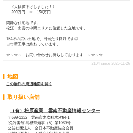
《大幅値下げしました！》
200万円 ⇒ 150万円
閑静な住宅地です。
松江・出雲の中間エリアに位置した立地です。
154坪の広い土地で、日当たり良好です◎
ヨウ壁工事は終わっています。
☆～☆～ お問い合わせお待ちしております ～☆～☆
2104 since 2025-11-26
地図
この物件の周辺地図を開く
取り扱い店舗
（有）松原産業 雲南不動産情報センター
〒699-1332 雲南市木次町木次94-1
[免許番号]島根県知事（5）第1039号
公益社団法人 全日本不動産協会会員