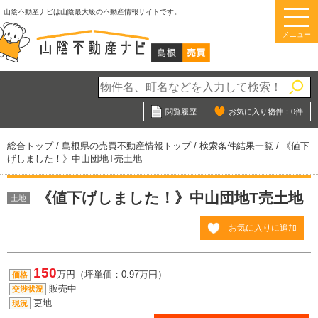
このページの本文へ
山陰不動産ナビは山陰最大級の不動産情報サイトです。
メニュー
閲覧履歴
お気に入り物件：
0
件
現
総合トップ
/
島根県の売買不動産情報トップ
/
検索条件結果一覧
/
《値下
在
げしました！》中山団地T売土地
の
位
《値下げしました！》中山団地T売土地
置：
土地
お気に入りに追加
150
万円（坪単価：0.97万円）
価格
販売中
交渉状況
更地
現況