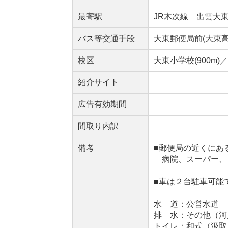
最寄駅
JR木次線 出雲大
バス等交通手段
大東郵便局前(大東
校区
大東小学校(900m)／
紹介サイト
広告有効期間
間取り内訳
備考
■郵便局の近くにあ
病院、スーパー、
■車は２台駐車可能
水 道：公営水道
排 水：その他（河
トイレ：和式（汲取