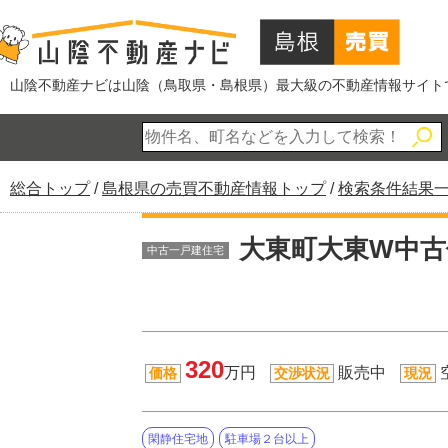
このページの本文へ
山陰不動産ナビは山陰（鳥取県・島根県）最大級の不動産情報サイト
現
総合トップ
/
島根県の売買不動産情報トップ
/
検索条件結果
在
の
大東町大東W中古
中古一戸建住宅
位
置：
320
万円
販売中
価格
交渉状況
現況
閑静住宅地
駐車場２台以上