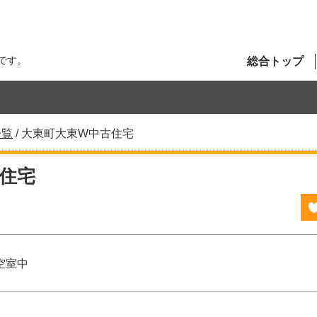
です。
総合トップ
一覧
/
大東町大東W中古住宅
住宅
空室中