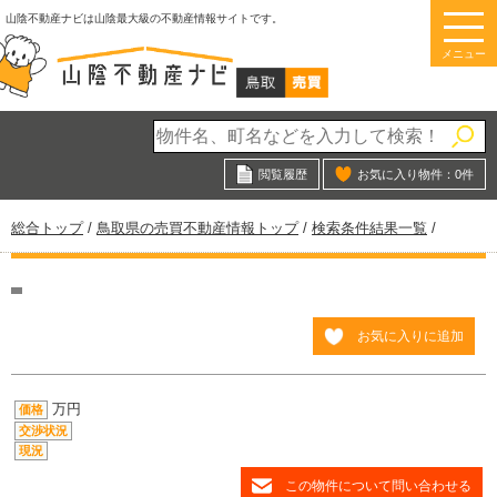
このページの本文へ
山陰不動産ナビは山陰最大級の不動産情報サイトです。
メニュー
閲覧履歴
お気に入り物件：
0
件
現
総合トップ
/
鳥取県の売買不動産情報トップ
/
検索条件結果一覧
/
在
の
位
置：
お気に入りに追加
万円
価格
交渉状況
現況
この物件について問い合わせる