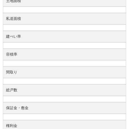
土地面積
私道面積
建ぺい率
容積率
間取り
総戸数
保証金・敷金
権利金