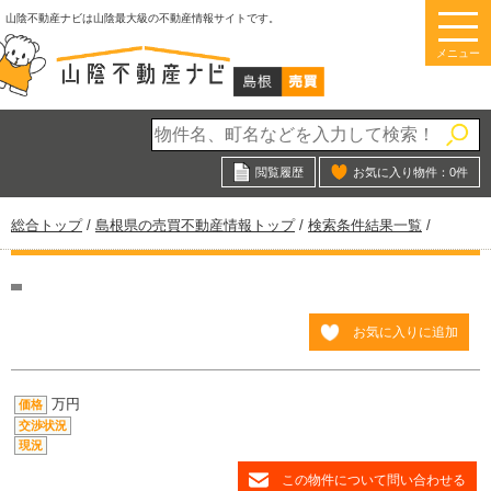
このページの本文へ
山陰不動産ナビは山陰最大級の不動産情報サイトです。
メニュー
閲覧履歴
お気に入り物件：
0
件
現
総合トップ
/
島根県の売買不動産情報トップ
/
検索条件結果一覧
/
在
の
位
置：
お気に入りに追加
万円
価格
交渉状況
現況
この物件について問い合わせる