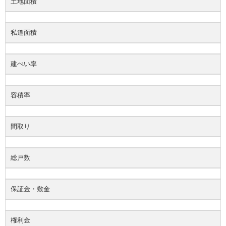
土地面積
私道面積
建ぺい率
容積率
間取り
総戸数
保証金・敷金
権利金