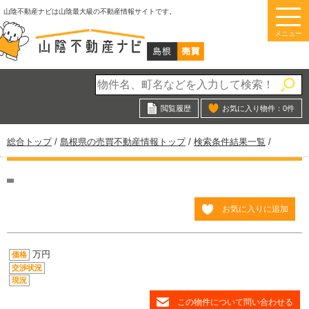
このページの本文へ
山陰不動産ナビは山陰最大級の不動産情報サイトです。
メニュー
閲覧履歴
お気に入り物件：
0
件
現
総合トップ
/
島根県の売買不動産情報トップ
/
検索条件結果一覧
/
在
の
位
置：
お気に入りに追加
万円
価格
交渉状況
現況
この物件について問い合わせる