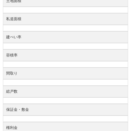
土地面積
私道面積
建ぺい率
容積率
間取り
総戸数
保証金・敷金
権利金