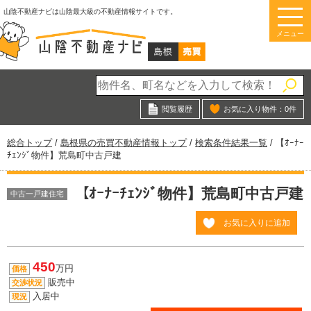
このページの本文へ
山陰不動産ナビは山陰最大級の不動産情報サイトです。
メニュー
閲覧履歴
お気に入り物件：
0
件
現
総合トップ
/
島根県の売買不動産情報トップ
/
検索条件結果一覧
/
【ｵｰﾅｰ
在
ﾁｪﾝｼﾞ物件】荒島町中古戸建
の
位
【ｵｰﾅｰﾁｪﾝｼﾞ物件】荒島町中古戸建
置：
中古一戸建住宅
お気に入りに追加
450
万円
価格
販売中
交渉状況
入居中
現況