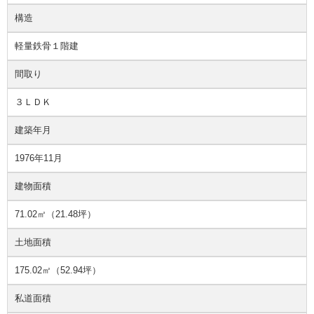
構造
軽量鉄骨１階建
間取り
３ＬＤＫ
建築年月
1976年11月
建物面積
71.02㎡（21.48坪）
土地面積
175.02㎡（52.94坪）
私道面積