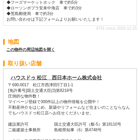
◆フーズマーケットホック 車で約5分
◆ローソンポプラ安来中海店 車で約3分
◆荒島郵便局 車で約3分
お問い合わせは下記フォームよりお願いいたします！
4741 since 2025-12-25
地図
この物件の周辺地図を開く
取り扱い店舗
ハウスドゥ 松江 西日本ホーム株式会社
〒690-0017 松江市西津田5丁目1-1
[免許番号]国土交通大臣(3)第8218号
圧倒的な物件数！
マイページ登録で300件以上の物件情報を公開中！
不動産仲介をはじめ、新築やリフォームなど住まいのことならなん
でもハウスドゥ松江店へお任せくださいませ。
建設業許可 国土交通大臣許可（般-5）第18110号
二級建築士事務所 島根県知事（6）第4748号