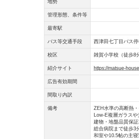
地勢
管理形態、条件等
最寄駅
バス等交通手段
西津田七丁目バス停
校区
雑賀小学校（徒歩8
紹介サイト
https://matsue-hou
広告有効期間
間取り内訳
備考
ZEH水準の高断熱
Low-E複層ガラ
建物・地盤品質保証
総合病院まで徒歩3
和室や10.5帖の