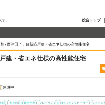
です。
総合トップ
一覧
/
西津田７丁目新築戸建・省エネ仕様の高性能住宅
築戸建・省エネ仕様の高性能住宅
建設中
況
収納
洗浄便座
暖房便座
フローリング
IHクッキングヒーター
システム