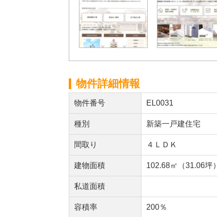
物件詳細情報
物件番号
EL0031
種別
新築一戸建住宅
間取り
４ＬＤＫ
建物面積
102.68㎡（31.06坪
私道面積
容積率
200％