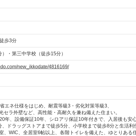
徒歩3分
分）・第三中学校（徒歩15分）
sedo.com/new_ikkodate/4816169/
・省エネ仕様をはじめ、耐震等級3・劣化対策等級3、
スや光セラ外壁など、高性能・高耐久を兼ね備えた住まい。
20年、設備保証10年、シロアリ保証10年付きで、入居後も安
分、ドラッグストアまで徒歩5分、小学校まで徒歩8分と生活利
主寝室、WIC、全居室6帖以上、各階トイレを備えた、ゆとりある