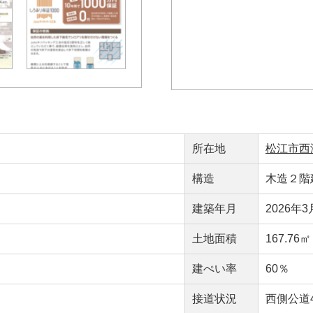
所在地
松江市西津
構造
木造２階
建築年月
2026年3
）
土地面積
167.76
建ぺい率
60％
接道状況
西側公道4