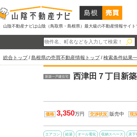
このページの本文へ
山陰不動産ナビは山陰（鳥取県・島根県）最大級の不動産情報サイト
現
総合トップ
/
島根県の売買不動産情報トップ
/
検索条件結果
在
の
西津田７丁目新
新築一戸建住宅
位
置：
3,350
万円
販売中
価格
交渉状況
現
エアコン
給湯
オール電化
収納スペース
床下