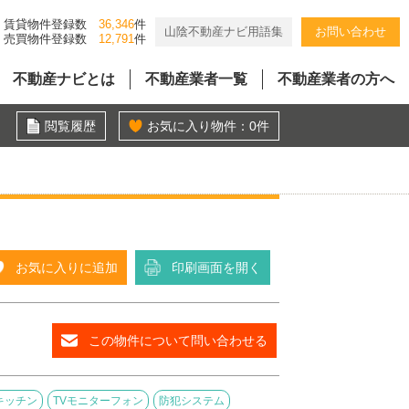
賃貸物件登録数
36,346
件
山陰不動産ナビ用語集
お問い合わせ
売買物件登録数
12,791
件
不動産ナビとは
不動産業者一覧
不動産業者の方へ
閲覧履歴
お気に入り物件：
0
件
お気に入りに追加
印刷画面を開く
この物件について問い合わせる
キッチン
TVモニターフォン
防犯システム