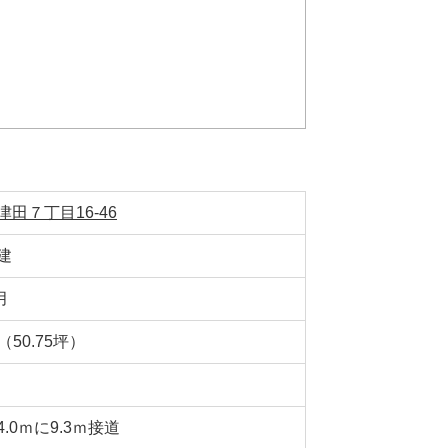
田７丁目16-46
建
月
㎡（50.75坪）
.0ｍに9.3ｍ接道