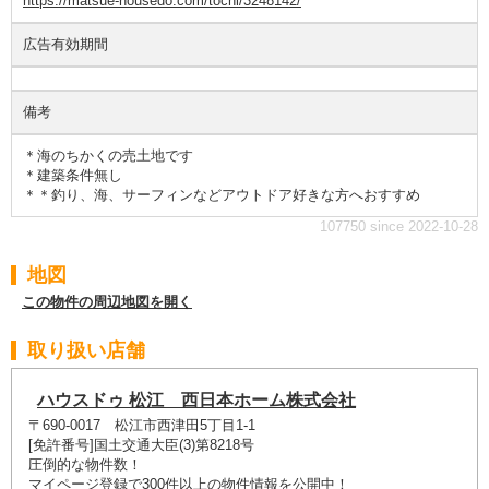
https://matsue-housedo.com/tochi/3248142/
広告有効期間
備考
＊海のちかくの売土地です
＊建築条件無し
＊＊釣り、海、サーフィンなどアウトドア好きな方へおすすめ
107750 since 2022-10-28
地図
この物件の周辺地図を開く
取り扱い店舗
ハウスドゥ 松江 西日本ホーム株式会社
〒690-0017 松江市西津田5丁目1-1
[免許番号]国土交通大臣(3)第8218号
圧倒的な物件数！
マイページ登録で300件以上の物件情報を公開中！