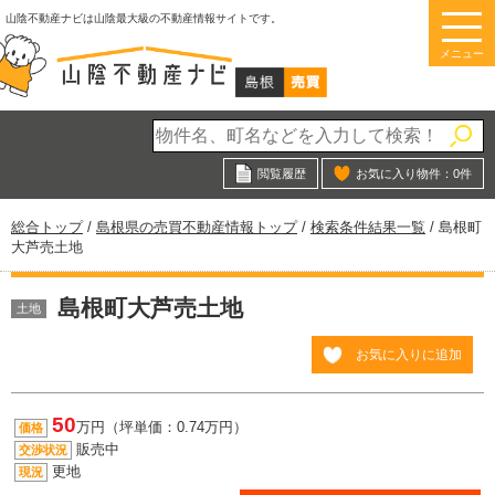
このページの本文へ
山陰不動産ナビは山陰最大級の不動産情報サイトです。
メニュー
閲覧履歴
お気に入り物件：
0
件
現
総合トップ
/
島根県の売買不動産情報トップ
/
検索条件結果一覧
/
島根町
在
大芦売土地
の
位
島根町大芦売土地
置：
土地
お気に入りに追加
50
万円（坪単価：0.74万円）
価格
販売中
交渉状況
更地
現況