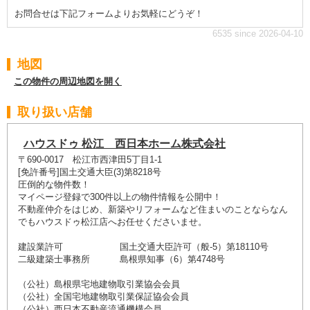
お問合せは下記フォームよりお気軽にどうぞ！
6535 since 2026-04-10
地図
この物件の周辺地図を開く
取り扱い店舗
ハウスドゥ 松江 西日本ホーム株式会社
〒690-0017 松江市西津田5丁目1-1
[免許番号]国土交通大臣(3)第8218号
圧倒的な物件数！
マイページ登録で300件以上の物件情報を公開中！
不動産仲介をはじめ、新築やリフォームなど住まいのことならなん
でもハウスドゥ松江店へお任せくださいませ。
建設業許可 国土交通大臣許可（般-5）第18110号
二級建築士事務所 島根県知事（6）第4748号
（公社）島根県宅地建物取引業協会会員
（公社）全国宅地建物取引業保証協会会員
（公社）西日本不動産流通機構会員