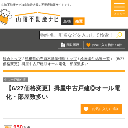
このページの本文へ
山陰不動産ナビは山陰最大級の不動産情報サイトです。
メニュー
閲覧履歴
お気に入り物件：
0
件
現
総合トップ
/
島根県の売買不動産情報トップ
/
検索条件結果一覧
/
【6/27
在
価格変更】揖屋中古戸建◎オール電化・部屋数多い
の
位
置：
中古一戸建住宅
【6/27価格変更】揖屋中古戸建◎オール電
化・部屋数多い
お気に入りに追加
950
万円
価格