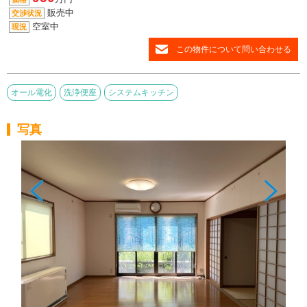
販売中
交渉状況
空室中
現況
この物件について問い合わせる
オール電化
洗浄便座
システムキッチン
写真