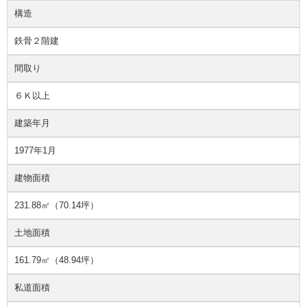
構造
鉄骨２階建
間取り
６Ｋ以上
建築年月
1977年1月
建物面積
231.88㎡（70.14坪）
土地面積
161.79㎡（48.94坪）
私道面積