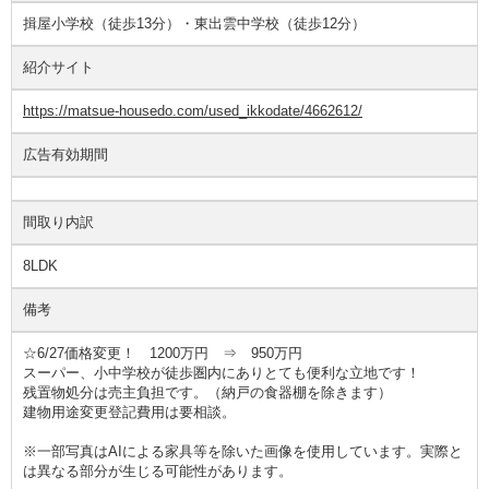
揖屋小学校（徒歩13分）・東出雲中学校（徒歩12分）
紹介サイト
https://matsue-housedo.com/used_ikkodate/4662612/
広告有効期間
間取り内訳
8LDK
備考
☆6/27価格変更！ 1200万円 ⇒ 950万円
スーパー、小中学校が徒歩圏内にありとても便利な立地です！
残置物処分は売主負担です。（納戸の食器棚を除きます）
建物用途変更登記費用は要相談。
※一部写真はAIによる家具等を除いた画像を使用しています。実際と
は異なる部分が生じる可能性があります。