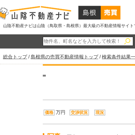
このページの本文へ
山陰不動産ナビは山陰（鳥取県・島根県）最大級の不動産情報サイト
現
総合トップ
/
島根県の売買不動産情報トップ
/
検索条件結果
在
の
位
置：
万円
価格
交渉状況
現況