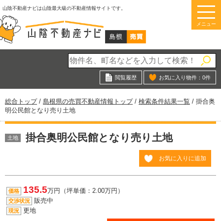
このページの本文へ
山陰不動産ナビは山陰最大級の不動産情報サイトです。
メニュー
閲覧履歴
お気に入り物件：
0
件
現
総合トップ
/
島根県の売買不動産情報トップ
/
検索条件結果一覧
/
掛合奥
在
明公民館となり売り土地
の
位
掛合奥明公民館となり売り土地
置：
土地
お気に入りに追加
135.5
万円（坪単価：2.00万円）
価格
販売中
交渉状況
更地
現況