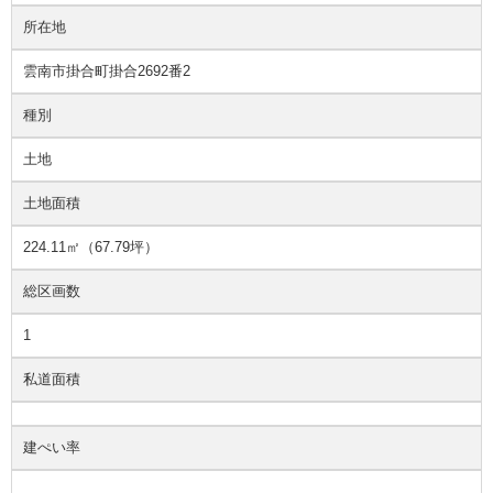
所在地
雲南市掛合町掛合2692番2
種別
土地
土地面積
224.11㎡（67.79坪）
総区画数
1
私道面積
建ぺい率