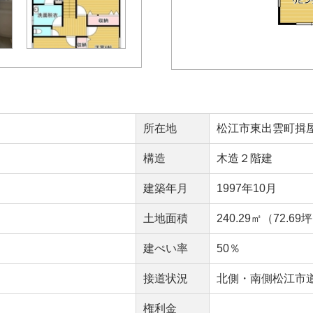
所在地
松江市東出雲町揖屋7
構造
木造２階建
建築年月
1997年10月
）
土地面積
240.29㎡（72.69
建ぺい率
50％
接道状況
北側・南側松江市
権利金