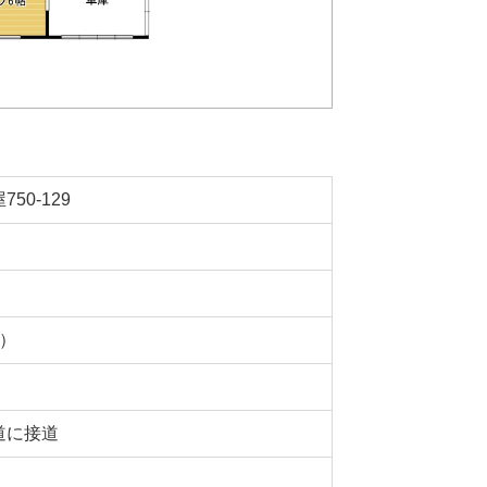
50-129
坪）
道に接道