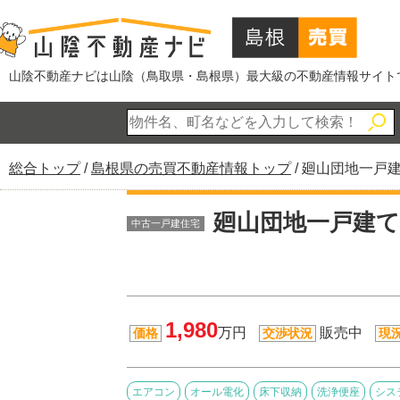
このページの本文へ
山陰不動産ナビは山陰（鳥取県・島根県）最大級の不動産情報サイト
現
総合トップ
/
島根県の売買不動産情報トップ
/
廻山団地一戸
在
の
廻山団地一戸建て
中古一戸建住宅
位
置：
1,980
万円
販売中
価格
交渉状況
現
エアコン
オール電化
床下収納
洗浄便座
シス