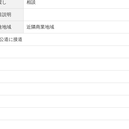
渡し
相談
目説明
途地域
近隣商業地域
公道に接道