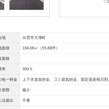
在地
出雲市大津町
地面積
184.08㎡（55.68坪）
道面積
積率
300％
の他一時金
上下水道負担金、ゴミ箱負担金、固定資産税日割
引形態
媒介
土法届出
不要