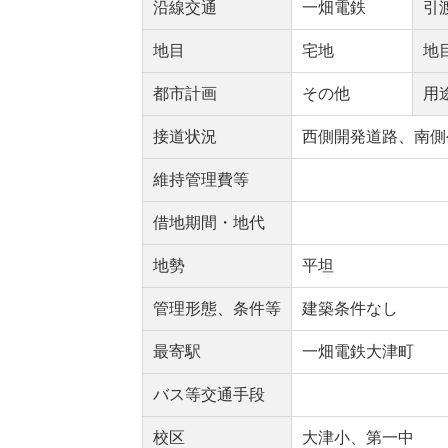
沿線交通
一畑電鉄
引
地目
宅地
地
都市計画
その他
用
接道状況
西側開発道路、南側
維持管理費等
借地期間・地代
地勢
平坦
管理形態、条件等
建築条件なし
最寄駅
一畑電鉄大津町
バス等交通手段
校区
大津小、第一中