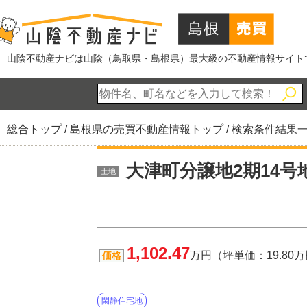
このページの本文へ
山陰不動産ナビは山陰（鳥取県・島根県）最大級の不動産情報サイト
現
総合トップ
/
島根県の売買不動産情報トップ
/
検索条件結果
在
の
大津町分譲地2期14号
土地
位
置：
1,102.47
万円（坪単価：19.80
価格
閑静住宅地