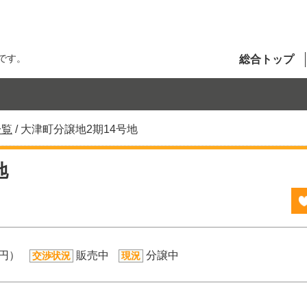
です。
総合トップ
一覧
/
大津町分譲地2期14号地
地
万円）
販売中
分譲中
交渉状況
現況