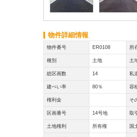
物件詳細情報
物件番号
ER0108
所
種別
土地
土
総区画数
14
私
建ぺい率
80％
容
権利金
そ
区画番号
14号地
取
土地権利
所有権
国