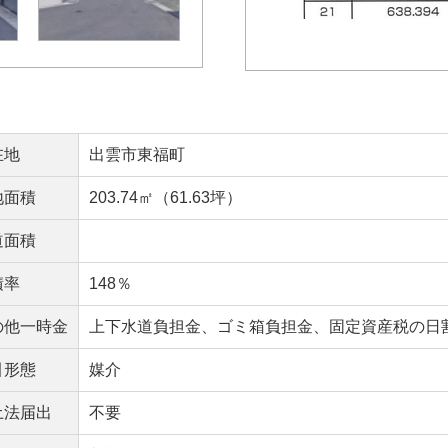
在地
出雲市東福町
地面積
203.74㎡（61.63坪）
道面積
積率
148％
の他一時金
上下水道負担金、ゴミ箱負担金、固定資産税の日
引形態
媒介
土法届出
不要