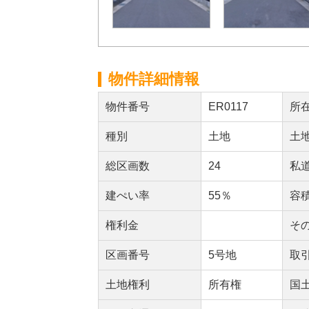
物件詳細情報
物件番号
ER0117
所
種別
土地
土
総区画数
24
私
建ぺい率
55％
容
権利金
そ
区画番号
5号地
取
土地権利
所有権
国