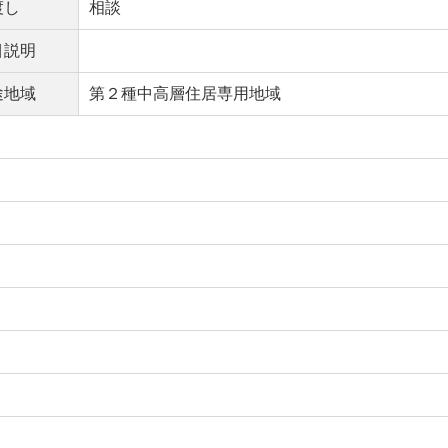
渡し
相談
目説明
途地域
第２種中高層住居専用地域