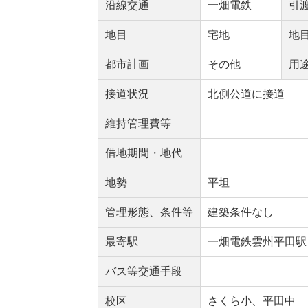
沿線交通
一畑電鉄
引
地目
宅地
地
都市計画
その他
用
接道状況
北側公道に接道
維持管理費等
借地期間・地代
地勢
平坦
管理形態、条件等
建築条件なし
最寄駅
一畑電鉄雲州平田駅
バス等交通手段
校区
さくら小、平田中