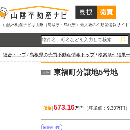
このページの本文へ
山陰不動産ナビは山陰（鳥取県・島根県）最大級の不動産情報サイト
現
総合トップ
/
島根県の売買不動産情報トップ
/
検索条件結果
在
の
東福町分譲地5号地
土地
位
置：
573.16
万円（坪単価：9.30万円）
価格
閑静住宅地