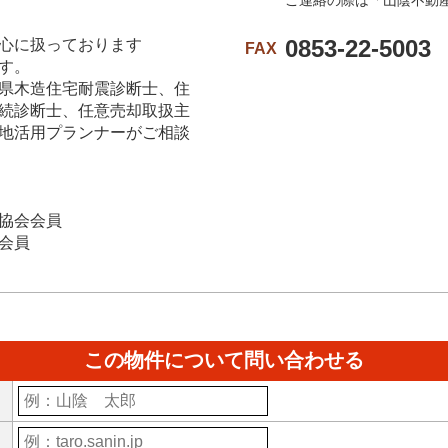
ご連絡の際は「山陰不動
0853-22-5003
心に扱っております
FAX
す。
県木造住宅耐震診断士、住
続診断士、任意売却取扱主
地活用プランナーがご相談
協会会員
会員