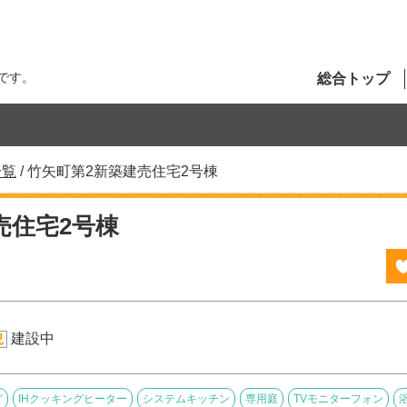
です。
総合トップ
一覧
/
竹矢町第2新築建売住宅2号棟
売住宅2号棟
建設中
況
グ
IHクッキングヒーター
システムキッチン
専用庭
TVモニターフォン