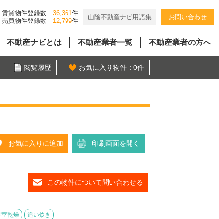
賃貸物件登録数
36,361
件
山陰不動産ナビ用語集
お問い合わせ
売買物件登録数
12,799
件
不動産ナビとは
不動産業者一覧
不動産業者の方へ
閲覧履歴
お気に入り物件：
0
件
お気に入りに追加
印刷画面を開く
この物件について問い合わせる
浴室乾燥
追い炊き