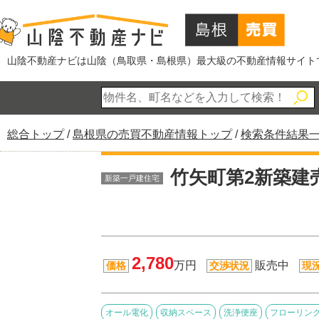
このページの本文へ
山陰不動産ナビは山陰（鳥取県・島根県）最大級の不動産情報サイト
現
総合トップ
/
島根県の売買不動産情報トップ
/
検索条件結果
在
の
竹矢町第2新築建
新築一戸建住宅
位
置：
2,780
万円
販売中
価格
交渉状況
現
オール電化
収納スペース
洗浄便座
フローリン