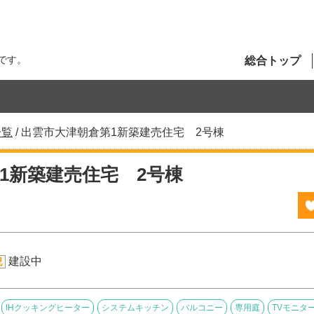
です。
総合トップ
一覧
/
出雲市大津朝倉第1新築建売住宅 2号棟
1新築建売住宅 2号棟
建設中
況
IHクッキングヒーター
システムキッチン
バルコニー
専用庭
TVモニタ