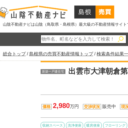
このページの本文へ
山陰不動産ナビは山陰（鳥取県・島根県）最大級の不動産情報サイト
現
総合トップ
/
島根県の売買不動産情報トップ
/
検索条件結果
在
の
出雲市大津朝倉第
新築一戸建住宅
位
置：
2,980
万円
販売中
価格
交渉状況
現
収納スペース
洗浄便座
暖房便座
フローリング