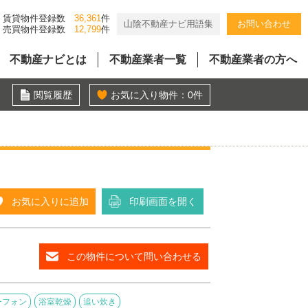
賃貸物件登録数
36,361
件
山陰不動産ナビ用語集
お問い合わせ
売買物件登録数
12,799
件
不動産ナビとは
不動産業者一覧
不動産業者の方へ
閲覧履歴
お気に入り物件：
0
件
お気に入りに追加
印刷画面を開く
この物件について問い合わせる
ーフォン
浴室乾燥
追い炊き