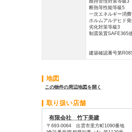
維持管理対策等級3
断熱等性能等級5
一次エネルギー消費
ホルムアルデヒド発
劣化対策等級3
制震装置SAFE365
建築確認番号第R08SH
地図
この物件の周辺地図を開く
取り扱い店舗
有限会社 竹下美建
〒693-0064 出雲市里方町1090番地