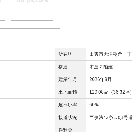
所在地
出雲市大津朝倉一丁
構造
木造２階建
建築年月
2026年9月
）
土地面積
120.08㎡（36.32坪
建ぺい率
60％
接道状況
西側法42条1項1号
権利金