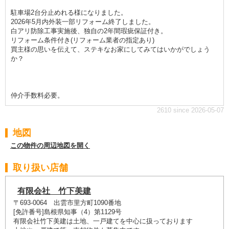
駐車場2台分止めれる様になりました。
2026年5月内外装一部リフォーム終了しました。
白アリ防除工事実施後、独自の2年間瑕疵保証付き。
リフォーム条件付き(リフォーム業者の指定あり)
買主様の思いを伝えて、ステキなお家にしてみてはいかがでしょう
か？
仲介手数料必要。
2610 since 2026-05-07
地図
この物件の周辺地図を開く
取り扱い店舗
有限会社 竹下美建
〒693-0064 出雲市里方町1090番地
[免許番号]島根県知事（4）第1129号
有限会社竹下美建は土地、一戸建てを中心に扱っております