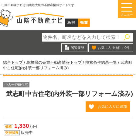
このページの本文へ
山陰不動産ナビは山陰最大級の不動産情報サイトです。
メニュー
閲覧履歴
お気に入り物件：
0
件
現
総合トップ
/
島根県の売買不動産情報トップ
/
検索条件結果一覧
/
武志町
在
中古住宅(内外装一部リフォーム済み)
の
位
置：
中古一戸建住宅
武志町中古住宅(内外装一部リフォーム済み)
お気に入りに追加
1,330
万円
価格
販売中
交渉状況