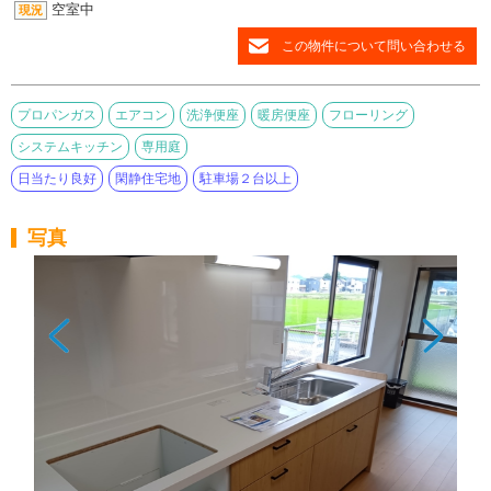
空室中
現況
この物件について問い合わせる
プロパンガス
エアコン
洗浄便座
暖房便座
フローリング
システムキッチン
専用庭
日当たり良好
閑静住宅地
駐車場２台以上
写真