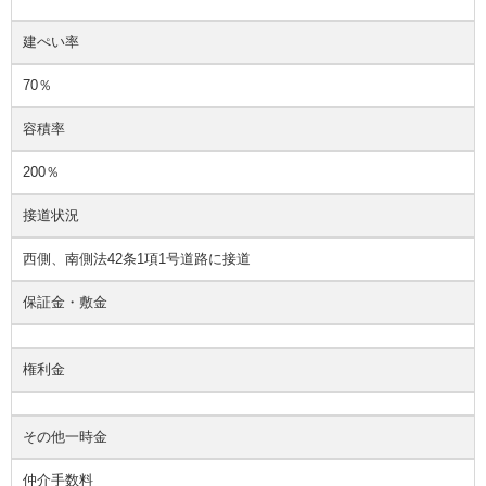
建ぺい率
70％
容積率
200％
接道状況
西側、南側法42条1項1号道路に接道
保証金・敷金
権利金
その他一時金
仲介手数料