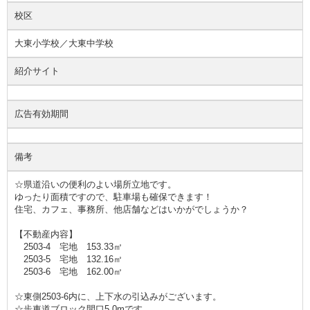
校区
大東小学校／大東中学校
紹介サイト
広告有効期間
備考
☆県道沿いの便利のよい場所立地です。
ゆったり面積ですので、駐車場も確保できます！
住宅、カフェ、事務所、他店舗などはいかがでしょうか？
【不動産内容】
2503-4 宅地 153.33㎡
2503-5 宅地 132.16㎡
2503-6 宅地 162.00㎡
☆東側2503-6内に、上下水の引込みがございます。
☆歩車道ブロック開口5.0mです。