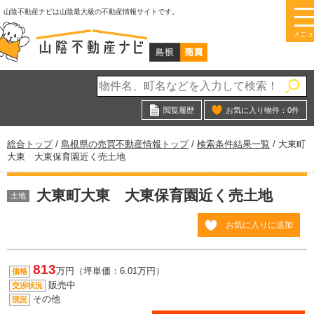
このページの本文へ
山陰不動産ナビは山陰最大級の不動産情報サイトです。
メニュ
閲覧履歴
お気に入り物件：
0
件
現
総合トップ
/
島根県の売買不動産情報トップ
/
検索条件結果一覧
/
大東町
在
大東 大東保育園近く売土地
の
位
大東町大東 大東保育園近く売土地
置：
土地
お気に入りに追加
813
万円（坪単価：6.01万円）
価格
販売中
交渉状況
その他
現況