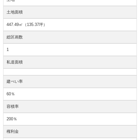
土地面積
447.49㎡（135.37坪）
総区画数
1
私道面積
建ぺい率
60％
容積率
200％
権利金