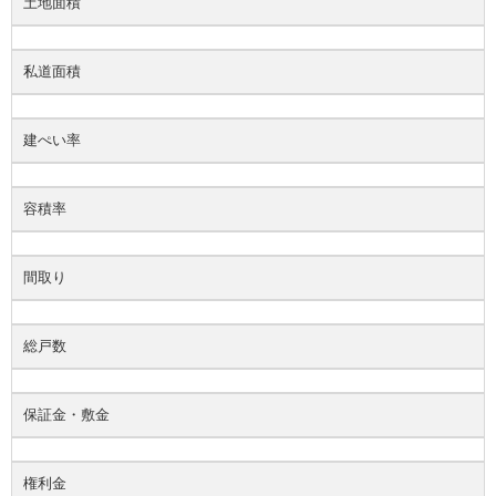
土地面積
私道面積
建ぺい率
容積率
間取り
総戸数
保証金・敷金
権利金