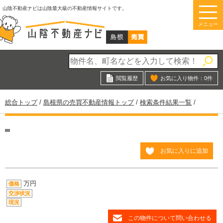
このページの本文へ
山陰不動産ナビは山陰最大級の不動産情報サイトです。
メニュー
閲覧履歴
お気に入り物件：
0
件
現
総合トップ
/
島根県の売買不動産情報トップ
/
検索条件結果一覧
/
在
の
位
置：
お気に入りに追加
万円
価格
交渉状況
現況
この物件について問い合わせる