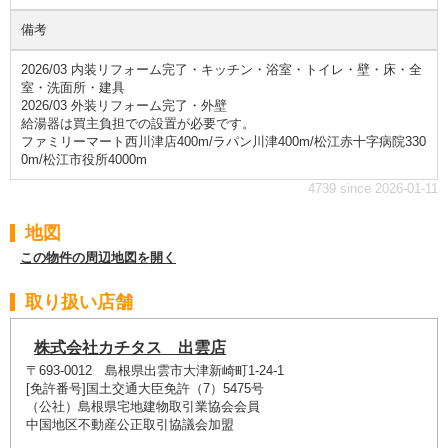
備考
2026/03 内装リフォーム完了・キッチン・浴室・トイレ・壁・床・全
室・洗面所・建具
2026/03 外装リフォーム完了・外壁
給湯器は買主負担での設置が必要です。
ファミリーマート西川津店400m/ラパン川津400m/松江赤十字病院330
0m/松江市役所4000m
4739 since 2026-01-11
地図
この物件の周辺地図を開く
取り扱い店舗
株式会社カチタス 出雲店
〒693-0012 島根県出雲市大津新崎町1-24-1
[免許番号]国土交通大臣免許（7）5475号
（公社）島根県宅地建物取引業協会会員
中国地区不動産公正取引協議会加盟