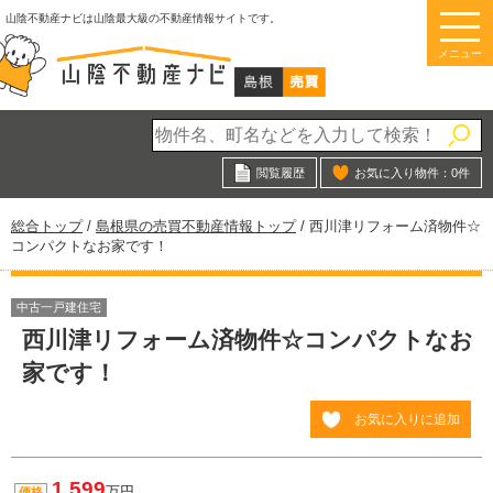
このページの本文へ
山陰不動産ナビは山陰最大級の不動産情報サイトです。
メニュー
閲覧履歴
お気に入り物件：
0
件
現
総合トップ
/
島根県の売買不動産情報トップ
/
西川津リフォーム済物件☆
在
コンパクトなお家です！
の
位
置：
中古一戸建住宅
西川津リフォーム済物件☆コンパクトなお
家です！
お気に入りに追加
1,599
万円
価格