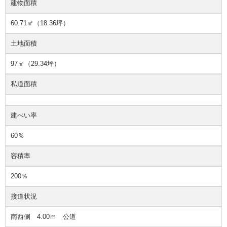
建物面積
60.71㎡（18.36坪）
土地面積
97㎡（29.34坪）
私道面積
建ぺい率
60％
容積率
200％
接道状況
南西側 4.00ｍ 公道