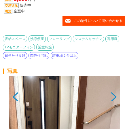
販売中
交渉状況
空室中
現況
この物件について問い合わせる
収納スペース
洗浄便座
フローリング
システムキッチン
専用庭
TVモニターフォン
浴室乾燥
日当たり良好
閑静住宅地
駐車場２台以上
写真