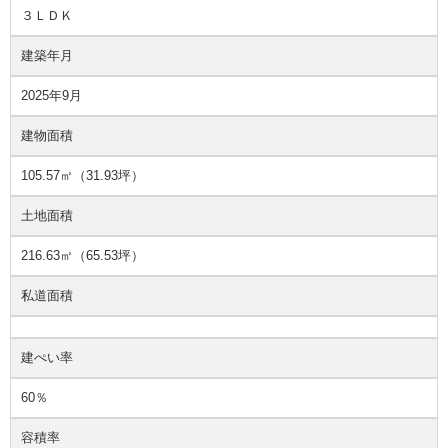
３ＬＤＫ
建築年月
2025年9月
建物面積
105.57㎡（31.93坪）
土地面積
216.63㎡（65.53坪）
私道面積
建ぺい率
60％
容積率