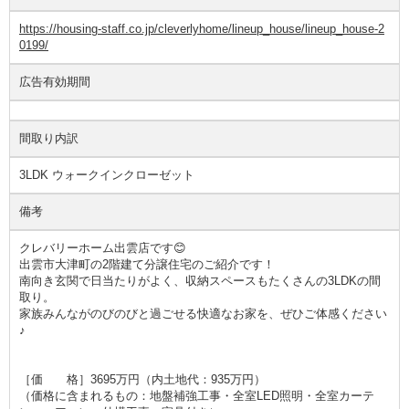
https://housing-staff.co.jp/cleverlyhome/lineup_house/lineup_house-2
0199/
広告有効期間
間取り内訳
3LDK ウォークインクローゼット
備考
クレバリーホーム出雲店です😊
出雲市大津町の2階建て分譲住宅のご紹介です！
南向き玄関で日当たりがよく、収納スペースもたくさんの3LDKの間
取り。
家族みんながのびのびと過ごせる快適なお家を、ぜひご体感ください
♪
［価 格］3695万円（内土地代：935万円）
（価格に含まれるもの：地盤補強工事・全室LED照明・全室カーテ