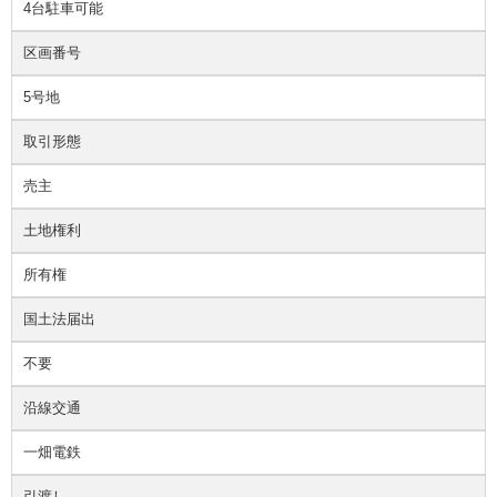
4台駐車可能
区画番号
5号地
取引形態
売主
土地権利
所有権
国土法届出
不要
沿線交通
一畑電鉄
引渡し