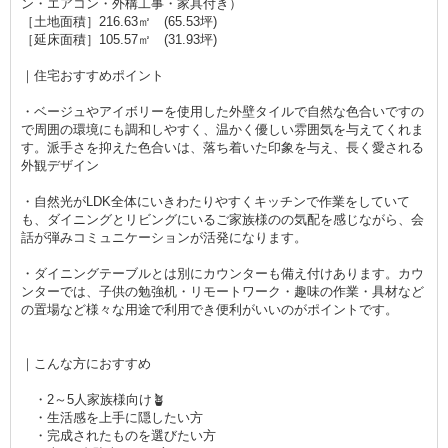
ン・エアコン・外構工事・家具付き）
［土地面積］216.63㎡ (65.53坪)
［延床面積］105.57㎡ (31.93坪)
｜住宅おすすめポイント
・ベージュやアイボリーを使用した外壁タイルで自然な色合いですの
で周囲の環境にも調和しやすく、温かく優しい雰囲気を与えてくれま
す。派手さを抑えた色合いは、落ち着いた印象を与え、長く愛される
外観デザイン
・自然光がLDK全体にいきわたりやすくキッチンで作業をしていて
も、ダイニングとリビングにいるご家族様のの気配を感じながら、会
話が弾みコミュニケーションが活発になります。
・ダイニングテーブルとは別にカウンターも備え付けあります。カウ
ンターでは、子供の勉強机・リモートワーク・趣味の作業・具材など
の置場など様々な用途で利用でき便利がいいのがポイントです。
｜こんな方におすすめ
・2～5人家族様向け🪴
・生活感を上手に隠したい方
・完成されたものを選びたい方