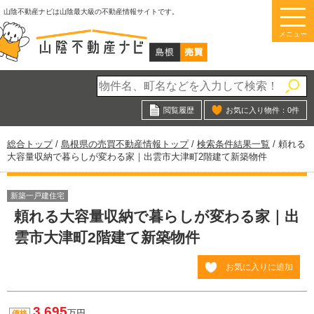
このページの本文へ
山陰不動産ナビは山陰最大級の不動産情報サイトです。
メニュー
閲覧履歴
お気に入り物件：
0
件
現
総合トップ
/
島根県の売買不動産情報トップ
/
検索条件結果一覧
/
頼れる
在
大容量収納で暮らしが変わる家｜出雲市大津町2階建て新築物件
の
位
置：
新築一戸建住宅
頼れる大容量収納で暮らしが変わる家｜出
雲市大津町2階建て新築物件
お気に入りに追加
3,695
万円
価格