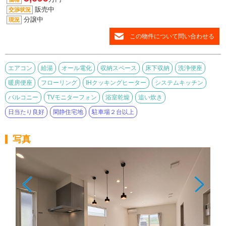
販売中
交渉状況
分譲中
現況
この物件について問い合わせる
エアコン
給湯
オール電化
収納スペース
床下収納
洗浄便座
暖房便座
フローリング
IHクッキングヒーター
システムキッチン
バルコニー
TVモニターフォン
浴室乾燥
追い炊き
日当たり良好
閑静住宅地
駐車場２台以上
写真