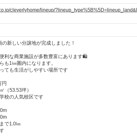
aff.co.jp/cleverlyhome/lineup/?lineup_type%5B%5D=lineup_la
画の新しい分譲地が完成しました！
便利な商業施設が多数豊富にあります🛍️
らも1㎞圏内になります。
っても生活がしやすい場所です
万円
㎡（53.53坪）
学校の人気校区です
0m
0m
で1.0㎞
す