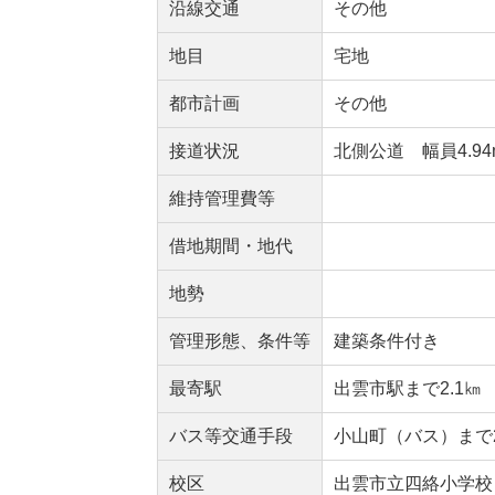
沿線交通
その他
地目
宅地
都市計画
その他
接道状況
北側公道 幅員4.94
維持管理費等
借地期間・地代
地勢
管理形態、条件等
建築条件付き
最寄駅
出雲市駅まで2.1㎞
バス等交通手段
小山町（バス）まで2
校区
出雲市立四絡小学校