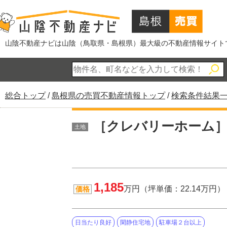
このページの本文へ
山陰不動産ナビは山陰（鳥取県・島根県）最大級の不動産情報サイト
現
総合トップ
/
島根県の売買不動産情報トップ
/
検索条件結果
在
の
［クレバリーホーム］
土地
位
置：
1,185
万円（坪単価：22.14万円）
価格
日当たり良好
閑静住宅地
駐車場２台以上