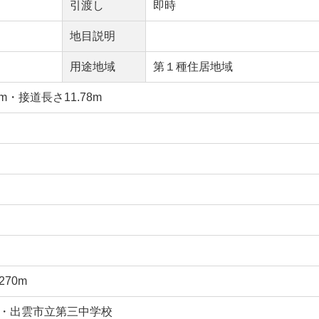
引渡し
即時
地目説明
用途地域
第１種住居地域
m・接道長さ11.78m
70m
・出雲市立第三中学校