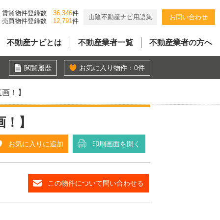
賃貸物件登録数
36,346
件
山陰不動産ナビ用語集
お問い合わせ
売買物件登録数
12,791
件
不動産ナビとは
不動産業者一覧
不動産業者の方へ
閲覧履歴
お気に入り物件：
0
件
区画！】
画！】
お気に入りに追加
印刷画面を開く
この物件について問い合わせる