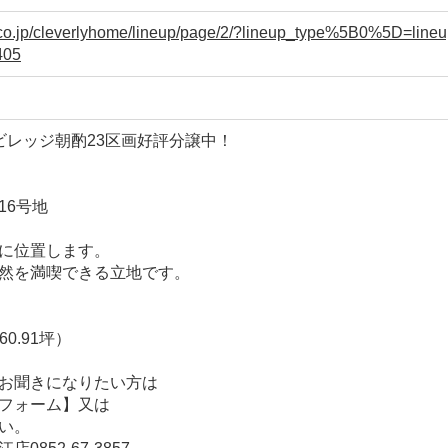
aff.co.jp/cleverlyhome/lineup/page/2/?lineup_type%5B0%5D=l
405
ビレッジ朝酌23区画好評分譲中！
16号地
に位置します。
然を満喫できる立地です。
60.91坪）
お聞きになりたい方は
フォーム】又は
い。