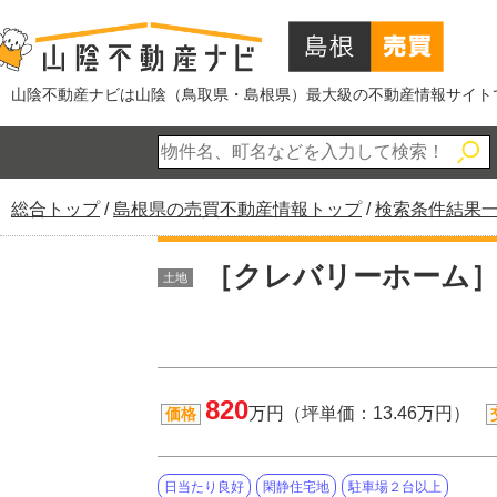
このページの本文へ
山陰不動産ナビは山陰（鳥取県・島根県）最大級の不動産情報サイト
現
総合トップ
/
島根県の売買不動産情報トップ
/
検索条件結果
在
の
［クレバリーホーム］
土地
位
置：
820
万円（坪単価：13.46万円）
価格
日当たり良好
閑静住宅地
駐車場２台以上