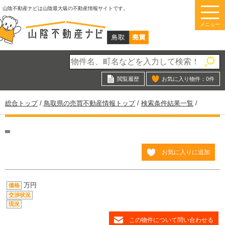
このページの本文へ
山陰不動産ナビは山陰最大級の不動産情報サイトです。
メニュー
閲覧履歴
お気に入り物件：
0
件
現
総合トップ
/
鳥取県の売買不動産情報トップ
/
検索条件結果一覧
/
在
の
位
置：
お気に入りに追加
万円
価格
交渉状況
現況
この物件について問い合わせる