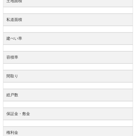
土地面積
私道面積
建ぺい率
容積率
間取り
総戸数
保証金・敷金
権利金