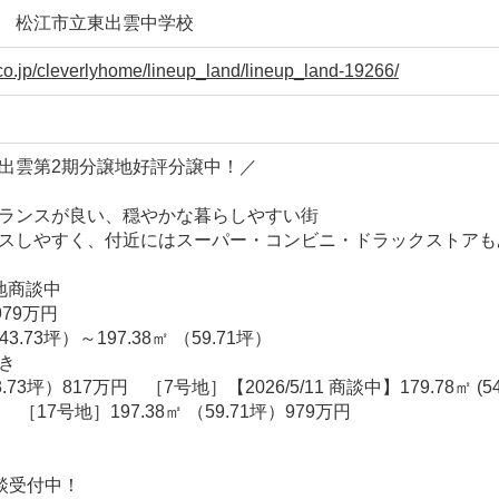
 松江市立東出雲中学校
f.co.jp/cleverlyhome/lineup_land/lineup_land-19266/
出雲第2期分譲地好評分譲中！／
ランスが良い、穏やかな暮らしやすい街
セスしやすく、付近にはスーパー・コンビニ・ドラックストアも
号地商談中
79万円
3.73坪）～197.38㎡ （59.71坪）
き
43.73坪）817万円 ［7号地］【2026/5/11 商談中】179.78㎡ (
円 ［17号地］197.38㎡ （59.71坪）979万円
談受付中！