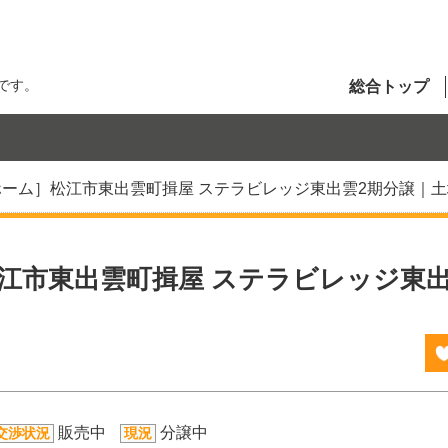
です。
総合トップ
ーム］松江市東出雲町揖屋 ステラビレッジ東出雲2期分譲｜土
江市東出雲町揖屋 ステラビレッジ東出
販売中
分譲中
交渉状況
現況