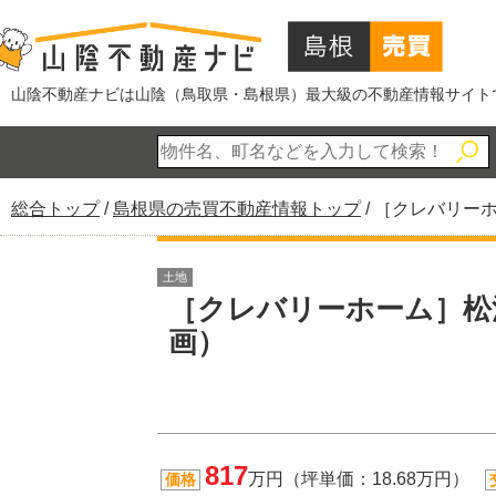
このページの本文へ
山陰不動産ナビは山陰（鳥取県・島根県）最大級の不動産情報サイト
現
総合トップ
/
島根県の売買不動産情報トップ
/
［クレバリーホ
在
の
土地
位
［クレバリーホーム］松
置：
画）
817
万円（坪単価：18.68万円）
価格