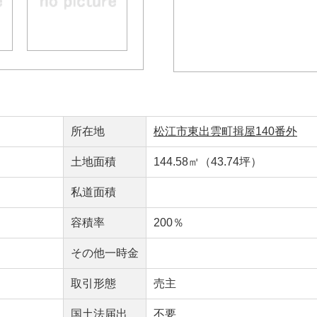
所在地
松江市東出雲町揖屋140番外
土地面積
144.58㎡（43.74坪）
私道面積
容積率
200％
その他一時金
取引形態
売主
国土法届出
不要