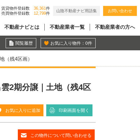
賃貸物件登録数
36,361
件
山陰不動産ナビ用語集
お問い合わせ
売買物件登録数
12,799
件
不動産ナビとは
不動産業者一覧
不動産業者の方へ
閲覧履歴
お気に入り物件：
0
件
地（残4区画）
雲2期分譲｜土地（残4区
お気に入りに追加
印刷画面を開く
この物件について問い合わせる