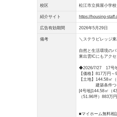
校区
松江市立揖屋小学校
紹介サイト
https://housing-staf
広告有効期間
2026年5月29日
備考
＼ステラビレッジ東
自然と生活環境のバ
東出雲ICにもアク
◆2026/7/27 17
【価格】817万円～9
【土地】144.58㎡（4
建築条件つ
[4号地]144.58㎡（
（51.96坪）883万
■マイホーム無料相