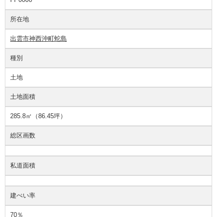
所在地
出雲市神西沖町蛇島
種別
土地
土地面積
285.8㎡（86.45坪）
総区画数
私道面積
建ぺい率
70％