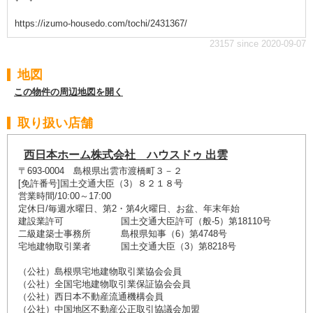
https://izumo-housedo.com/tochi/2431367/
23157 since 2020-09-07
地図
この物件の周辺地図を開く
取り扱い店舗
西日本ホーム株式会社 ハウスドゥ 出雲
〒693-0004 島根県出雲市渡橋町３－２
[免許番号]国土交通大臣（3）８２１８号
営業時間/10:00～17:00
定休日/毎週水曜日、第2・第4火曜日、お盆、年末年始
建設業許可 国土交通大臣許可（般-5）第18110号
二級建築士事務所 島根県知事（6）第4748号
宅地建物取引業者 国土交通大臣（3）第8218号
（公社）島根県宅地建物取引業協会会員
（公社）全国宅地建物取引業保証協会会員
（公社）西日本不動産流通機構会員
（公社）中国地区不動産公正取引協議会加盟