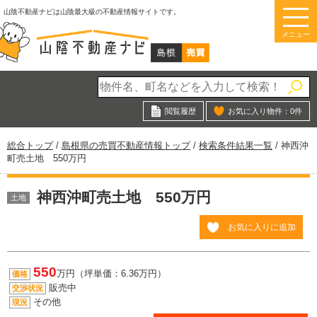
このページの本文へ
山陰不動産ナビは山陰最大級の不動産情報サイトです。
メニュー
閲覧履歴
お気に入り物件：
0
件
現
総合トップ
/
島根県の売買不動産情報トップ
/
検索条件結果一覧
/
神西沖
在
町売土地 550万円
の
位
神西沖町売土地 550万円
置：
土地
お気に入りに追加
550
万円（坪単価：6.36万円）
価格
販売中
交渉状況
その他
現況