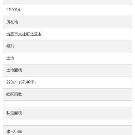
FP0014
所在地
出雲市大社町北荒木
種別
土地
土地面積
223㎡（67.46坪）
総区画数
私道面積
建ぺい率