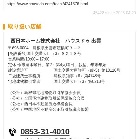
https://www.housedo.com/tochi/4241376.html
45422 since 2025-04-29
取り扱い店舗
西日本ホーム株式会社 ハウスドゥ 出雲
〒693-0004 島根県出雲市渡橋町３－２
[免許番号]国土交通大臣（3）８２１８号
営業時間/10:00～17:00
定休日/毎週水曜日、第2・第4火曜日、お盆、年末年始
建設業許可 国土交通大臣許可（般-5）第18110号
二級建築士事務所 島根県知事（6）第4748号
宅地建物取引業者 国土交通大臣（3）第8218号
（公社）島根県宅地建物取引業協会会員
（公社）全国宅地建物取引業保証協会会員
（公社）西日本不動産流通機構会員
（公社）中国地区不動産公正取引協議会加盟
0853-31-4010