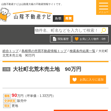
このページの本文へ
山陰不動産ナビは山陰最大級の不動産情報サイトです。
メニュー
閲覧履歴
お気に入り物件：
0
件
現
総合トップ
/
島根県の売買不動産情報トップ
/
検索条件結果一覧
/
大社町
在
北荒木売土地 90万円
の
位
大社町北荒木売土地 90万円
置：
土地
お気に入りに追加
90
万円（坪単価：1.33万円）
価格
販売中
交渉状況
更地
現況