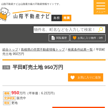
このページの本文へ
山陰不動産ナビは山陰最大級の不動産情報サイトです。
メニュー
閲覧履歴
お気に入り物件：
0
件
現
総合トップ
/
島根県の売買不動産情報トップ
/
検索条件結果一覧
/
平田町
在
売土地 950万円
の
位
平田町売土地 950万円
置：
土地
お気に入りに追加
950
万円（坪単価：6.23万円）
価格
販売中
交渉状況
更地
現況