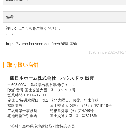
備考
詳しくはこちらをご覧ください。
↓ ↓
https://izumo-housedo.com/tochi/4681326/
1578 since 2026-04-27
取り扱い店舗
西日本ホーム株式会社 ハウスドゥ 出雲
〒693-0004 島根県出雲市渡橋町３－２
[免許番号]国土交通大臣（3）８２１８号
営業時間/10:00～17:00
定休日/毎週水曜日、第2・第4火曜日、お盆、年末年始
建設業許可 国土交通大臣許可（般-5）第18110号
二級建築士事務所 島根県知事（6）第4748号
宅地建物取引業者 国土交通大臣（3）第8218号
（公社）島根県宅地建物取引業協会会員