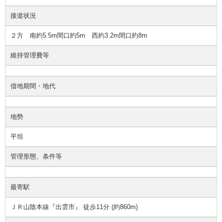
接道状況
２方 南約5.5m間口約5m 西約3.2m間口約8m
維持管理費等
借地期間・地代
地勢
平坦
管理形態、条件等
最寄駅
ＪＲ山陰本線『出雲市』 徒歩11分 (約860m)