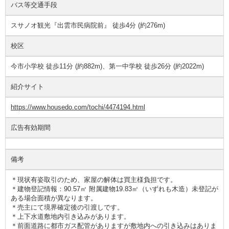
バス等交通手段
スサノオ観光『出雲市民病院前』 徒歩4分 (約276m)
校区
今市小学校 徒歩11分 (約882m)、第一中学校 徒歩26分 (約2022m)
紹介サイト
https://www.housedo.com/tochi/4474194.html
広告有効期間
備考
＊現状有姿取引のため、家屋の解体は買主様負担です。
＊建物登記情報：90.57㎡ 附属建物19.83㎡（いずれも木造）未登記が
ある場合面積が異なります。
＊売主にて境界確定後の引渡しです。
＊上下水道敷地内引き込みがあります。
＊前面道路に都市ガス配管がありますが敷地内への引き込みはありま