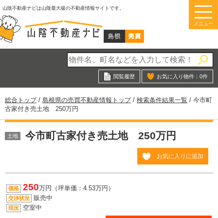
このページの本文へ
山陰不動産ナビは山陰最大級の不動産情報サイトです。
メニュー
閲覧履歴
お気に入り物件：
0
件
現
総合トップ
/
島根県の売買不動産情報トップ
/
検索条件結果一覧
/
今市町
在
古家付き売土地 250万円
の
位
今市町古家付き売土地 250万円
置：
土地
お気に入りに追加
250
万円（坪単価：4.53万円）
価格
販売中
交渉状況
空室中
現況