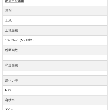
出雲市今市町
種別
土地
土地面積
182.26㎡（55.13坪）
総区画数
私道面積
建ぺい率
60％
容積率
200％