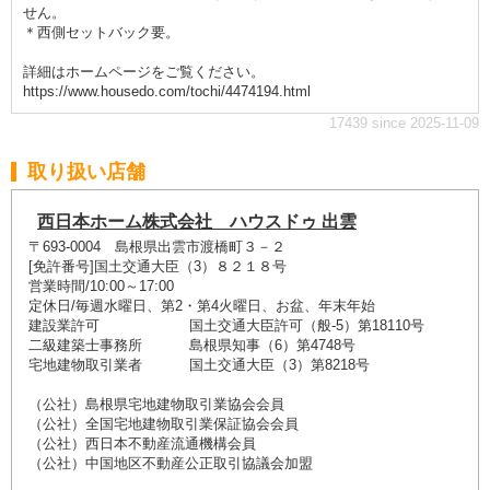
せん。
＊西側セットバック要。
詳細はホームページをご覧ください。
https://www.housedo.com/tochi/4474194.html
17439 since 2025-11-09
取り扱い店舗
西日本ホーム株式会社 ハウスドゥ 出雲
〒693-0004 島根県出雲市渡橋町３－２
[免許番号]国土交通大臣（3）８２１８号
営業時間/10:00～17:00
定休日/毎週水曜日、第2・第4火曜日、お盆、年末年始
建設業許可 国土交通大臣許可（般-5）第18110号
二級建築士事務所 島根県知事（6）第4748号
宅地建物取引業者 国土交通大臣（3）第8218号
（公社）島根県宅地建物取引業協会会員
（公社）全国宅地建物取引業保証協会会員
（公社）西日本不動産流通機構会員
（公社）中国地区不動産公正取引協議会加盟