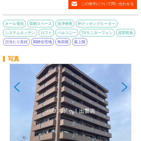
この物件について問い合わせる
オール電化
収納スペース
洗浄便座
IHクッキングヒーター
システムキッチン
ロフト
バルコニー
TVモニターフォン
浴室乾燥
日当たり良好
閑静住宅地
角部屋
最上階
写真