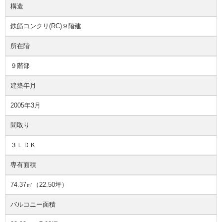
構造
鉄筋コンクリ(RC)９階建
所在階
９階部
建築年月
2005年3月
間取り
３ＬＤＫ
専有面積
74.37㎡（22.50坪）
バルコニー面積