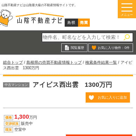
このページの本文へ
山陰不動産ナビは山陰最大級の不動産情報サイトです。
メニュー
閲覧履歴
お気に入り物件：
0
件
現
総合トップ
/
島根県の売買不動産情報トップ
/
検索条件結果一覧
/
アイビ
在
ス西出雲 1300万円
の
位
アイビス西出雲 1300万円
置：
中古マンション
お気に入りに追加
1,300
万円
価格
販売中
交渉状況
空室中
現況