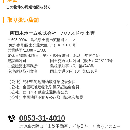
地図
この物件の周辺地図を開く
取り扱い店舗
西日本ホーム株式会社 ハウスドゥ 出雲
〒693-0004 島根県出雲市渡橋町３－２
[免許番号]国土交通大臣（3）８２１８号
営業時間/10:00～17:00
定休日/毎週水曜日、第2・第4火曜日、お盆、年末年始
建設業許可 国土交通大臣許可（般-5）第18110号
二級建築士事務所 島根県知事（6）第4748号
宅地建物取引業者 国土交通大臣（3）第8218号
（公社）島根県宅地建物取引業協会会員
（公社）全国宅地建物取引業保証協会会員
（公社）西日本不動産流通機構会員
（公社）中国地区不動産公正取引協議会加盟
0853-31-4010
ご連絡の際は「山陰不動産ナビを見た」と言うとスムー