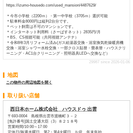
https://izumo-housedo.com/used_mansion/4487629/
＊今市小学校（2200ｍ）・第一中学校（3705ｍ）選択可能
＊駐車料金8000円は縦列2台分です。
＊ペット飼育は不可のマンションです。
＊インターネット利用料（さーぱすネット）2835円/月
＊BS、CS視聴可能（共同視聴アンテナ）
＊令和8年3月リフォーム済み(ガス給湯器交換・浴室換気乾燥暖房機
交換・浴室シャワー水栓交換・一部クロス貼替・畳表替・ハウスクリ
ーニング・AC1台クリーニング・照明器具LEDへ交換など）
29987 since 2026-01-06
地図
この物件の周辺地図を開く
取り扱い店舗
西日本ホーム株式会社 ハウスドゥ 出雲
〒693-0004 島根県出雲市渡橋町３－２
[免許番号]国土交通大臣（3）８２１８号
営業時間/10:00～17:00
定休日/毎週水曜日、第2・第4火曜日、お盆、年末年始