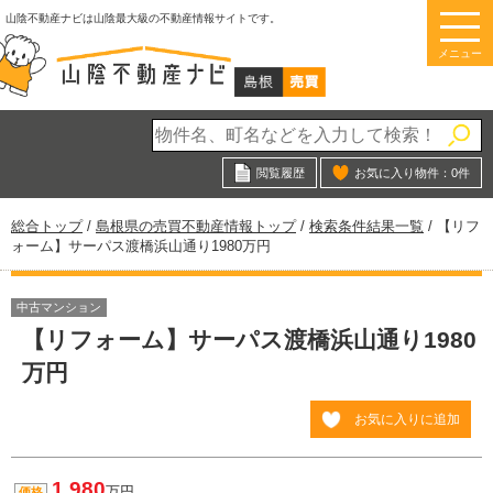
このページの本文へ
山陰不動産ナビは山陰最大級の不動産情報サイトです。
メニュー
閲覧履歴
お気に入り物件：
0
件
現
総合トップ
/
島根県の売買不動産情報トップ
/
検索条件結果一覧
/
【リフ
在
ォーム】サーパス渡橋浜山通り1980万円
の
位
置：
中古マンション
【リフォーム】サーパス渡橋浜山通り1980
万円
お気に入りに追加
1,980
万円
価格