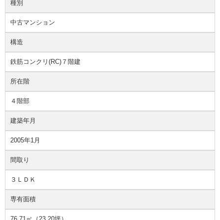
種別
中古マンション
構造
鉄筋コンクリ(RC)７階建
所在階
４階部
建築年月
2005年1月
間取り
３ＬＤＫ
専有面積
76.71㎡（23.20坪）