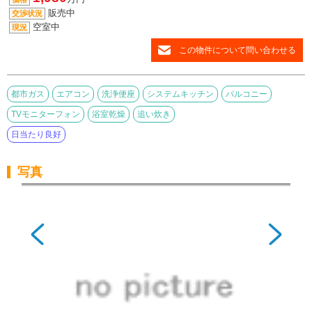
販売中
交渉状況
空室中
現況
この物件について問い合わせる
都市ガス
エアコン
洗浄便座
システムキッチン
バルコニー
TVモニターフォン
浴室乾燥
追い炊き
日当たり良好
写真