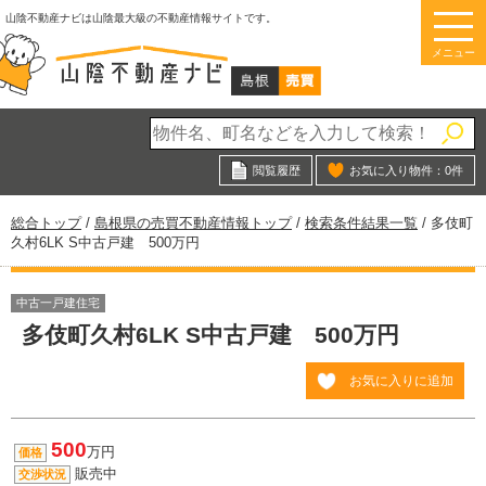
このページの本文へ
山陰不動産ナビは山陰最大級の不動産情報サイトです。
メニュー
閲覧履歴
お気に入り物件：
0
件
現
総合トップ
/
島根県の売買不動産情報トップ
/
検索条件結果一覧
/
多伎町
在
久村6LK S中古戸建 500万円
の
位
置：
中古一戸建住宅
多伎町久村6LK S中古戸建 500万円
お気に入りに追加
500
万円
価格
販売中
交渉状況