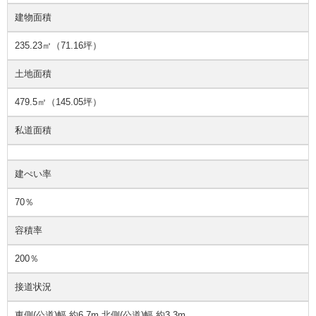
建物面積
235.23㎡（71.16坪）
土地面積
479.5㎡（145.05坪）
私道面積
建ぺい率
70％
容積率
200％
接道状況
東側(公道)幅 約6.7m 北側(公道)幅 約3.3m