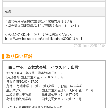
備考
＊農地転用が必要(買主負担)＊家屋内片付け済み
＊築年数は固定資産税課税証明書を参考にしています。
そのほか詳細はホームページをご確認ください。
https://www.housedo.com/used_ikkodate/3999248.html
7095 since 2025-10-04
取り扱い店舗
西日本ホーム株式会社 ハウスドゥ 出雲
〒693-0004 島根県出雲市渡橋町３－２
[免許番号]国土交通大臣（3）８２１８号
営業時間/10:00～17:00
定休日/毎週水曜日、第2・第4火曜日、お盆、年末年始
建設業許可 国土交通大臣許可（般-5）第18110号
二級建築士事務所 島根県知事（6）第4748号
宅地建物取引業者 国土交通大臣（3）第8218号
（公社）島根県宅地建物取引業協会会員