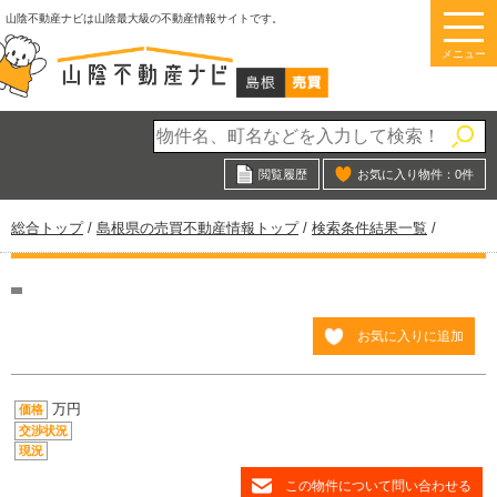
このページの本文へ
山陰不動産ナビは山陰最大級の不動産情報サイトです。
メニュー
閲覧履歴
お気に入り物件：
0
件
現
総合トップ
/
島根県の売買不動産情報トップ
/
検索条件結果一覧
/
在
の
位
置：
お気に入りに追加
万円
価格
交渉状況
現況
この物件について問い合わせる