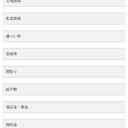
土地面積
私道面積
建ぺい率
容積率
間取り
総戸数
保証金・敷金
権利金