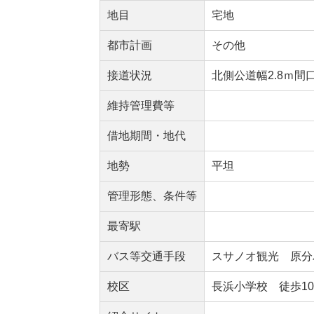
地目
宅地
都市計画
その他
接道状況
北側公道幅2.8ｍ間口
維持管理費等
借地期間・地代
地勢
平坦
管理形態、条件等
最寄駅
バス等交通手段
スサノオ観光 原分バ
校区
長浜小学校 徒歩10分