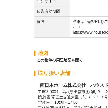
紹介サイト
広告有効期間
備考
詳細は下記URLを
↓ ↓
https://www.housedo
地図
この物件の周辺地図を開く
取り扱い店舗
西日本ホーム株式会社 ハウスド
〒693-0004 島根県出雲市渡橋町３－
[免許番号]国土交通大臣（3）８２１８号
営業時間/10:00～17:00
定休日/毎週水曜日、第2・第4火曜日、