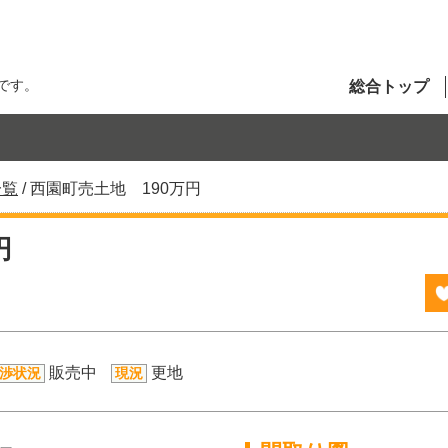
です。
総合トップ
一覧
/
西園町売土地 190万円
円
販売中
更地
渉状況
現況