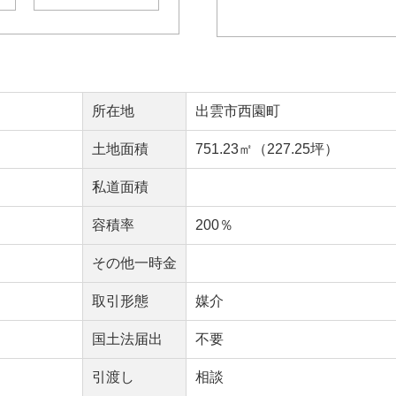
所在地
出雲市西園町
土地面積
751.23㎡（227.25坪）
私道面積
容積率
200％
その他一時金
取引形態
媒介
国土法届出
不要
引渡し
相談