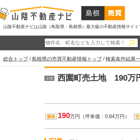
このページの本文へ
山陰不動産ナビは山陰（鳥取県・島根県）最大級の不動産情報サイト
現
総合トップ
/
島根県の売買不動産情報トップ
/
検索条件結果
在
の
西園町売土地 190万
土地
位
置：
190
万円（坪単価：0.84万円）
価格
交