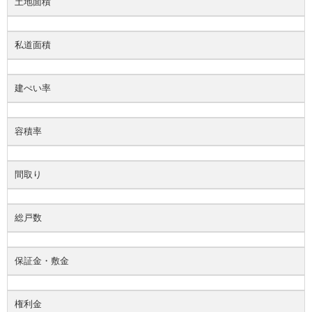
土地面積
私道面積
建ぺい率
容積率
間取り
総戸数
保証金・敷金
権利金