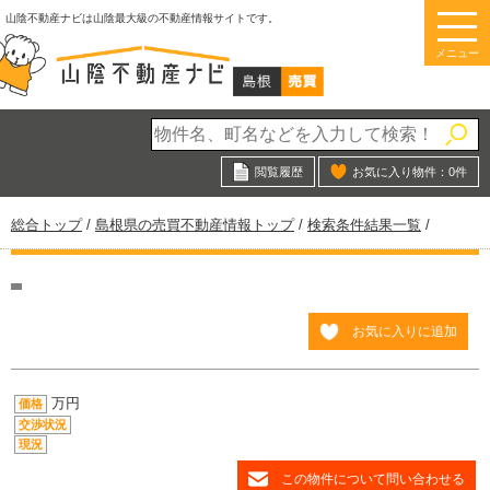
このページの本文へ
山陰不動産ナビは山陰最大級の不動産情報サイトです。
メニュー
閲覧履歴
お気に入り物件：
0
件
現
総合トップ
/
島根県の売買不動産情報トップ
/
検索条件結果一覧
/
在
の
位
置：
お気に入りに追加
万円
価格
交渉状況
現況
この物件について問い合わせる