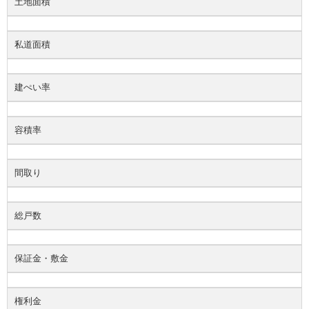
土地面積
私道面積
建ぺい率
容積率
間取り
総戸数
保証金・敷金
権利金