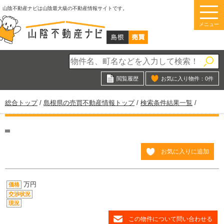
このページの本文へ
山陰不動産ナビは山陰最大級の不動産情報サイトです。
メニュー
閲覧履歴
お気に入り物件：
0
件
現
総合トップ
/
島根県の売買不動産情報トップ
/
検索条件結果一覧
/
在
の
位
置：
お気に入りに追加
万円
価格
交渉状況
現況
この物件について問い合わせる