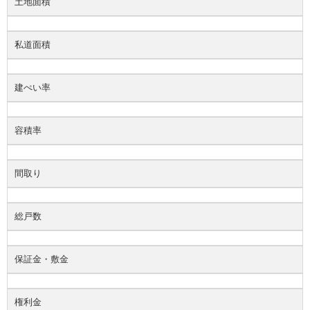
土地面積
私道面積
建ぺい率
容積率
間取り
総戸数
保証金・敷金
権利金