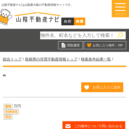
このページの本文へ
山陰不動産ナビは山陰最大級の不動産情報サイトです。
メニュー
閲覧履歴
お気に入り物件：
0
件
現
総合トップ
/
島根県の売買不動産情報トップ
/
検索条件結果一覧
/
在
の
位
置：
お気に入りに追加
万円
価格
交渉状況
現況
この物件について問い合わせる