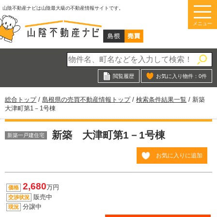
このページの本文へ
山陰不動産ナビは山陰最大級の不動産情報サイトです。
メニュー
閲覧履歴
お気に入り物件：
0
件
現
総合トップ
/
島根県の売買不動産情報トップ
/
検索条件結果一覧
/
新築
在
大津町第1－1号棟
の
位
新築 大津町第1－1号棟
置：
新築一戸建住宅
お気に入りに追加
2,680
万円
価格
販売中
交渉状況
分譲中
現況