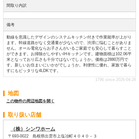
間取り内訳
備考
動線を意識したデザインのシステムキッチン付きで作業能率が上がり
ます。幹線道路がなく交通量が少ないので、渋滞に悩むことがありま
せん。オール電化ならお子さんがいるご家庭でも安心して暮らすこと
ができます。お掃除がしやすいIHキッチンです。建物面積は102.06平
米となっており広さも十分ではないでしょうか。価格は2880万円で
す。新しいお住まいにいかがでしょうか。利便性に優れ、家族で暮ら
すにもピッタリな4LDKです。
1796 since 2026-04-28
地図
この物件の周辺地図を開く
取り扱い店舗
（株）シンワホーム
〒693-0022 島根県出雲市上塩冶町４０４０－３