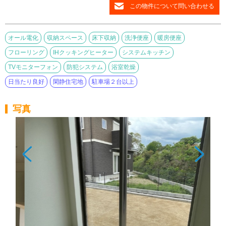
この物件について問い合わせる
オール電化
収納スペース
床下収納
洗浄便座
暖房便座
フローリング
IHクッキングヒーター
システムキッチン
TVモニターフォン
防犯システム
浴室乾燥
日当たり良好
閑静住宅地
駐車場２台以上
写真