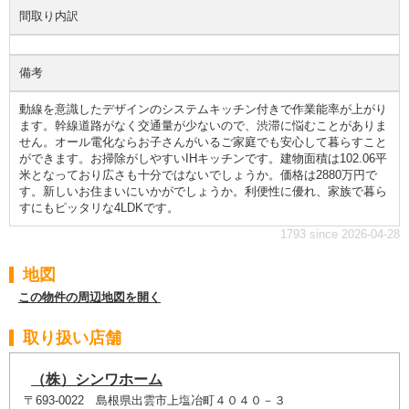
間取り内訳
備考
動線を意識したデザインのシステムキッチン付きで作業能率が上がり
ます。幹線道路がなく交通量が少ないので、渋滞に悩むことがありま
せん。オール電化ならお子さんがいるご家庭でも安心して暮らすこと
ができます。お掃除がしやすいIHキッチンです。建物面積は102.06平
米となっており広さも十分ではないでしょうか。価格は2880万円で
す。新しいお住まいにいかがでしょうか。利便性に優れ、家族で暮ら
すにもピッタリな4LDKです。
1793 since 2026-04-28
地図
この物件の周辺地図を開く
取り扱い店舗
（株）シンワホーム
〒693-0022 島根県出雲市上塩冶町４０４０－３