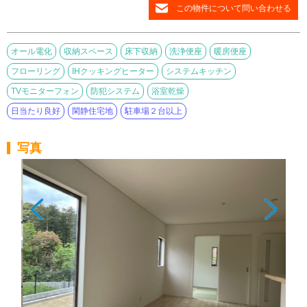
この物件について問い合わせる
オール電化
収納スペース
床下収納
洗浄便座
暖房便座
フローリング
IHクッキングヒーター
システムキッチン
TVモニターフォン
防犯システム
浴室乾燥
日当たり良好
閑静住宅地
駐車場２台以上
写真