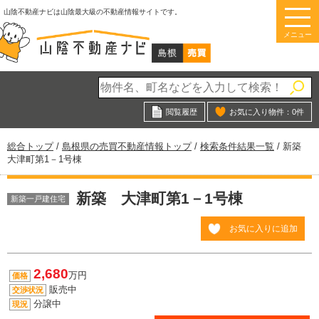
このページの本文へ
山陰不動産ナビは山陰最大級の不動産情報サイトです。
メニュー
閲覧履歴
お気に入り物件：
0
件
現
総合トップ
/
島根県の売買不動産情報トップ
/
検索条件結果一覧
/
新築
在
大津町第1－1号棟
の
位
新築 大津町第1－1号棟
置：
新築一戸建住宅
お気に入りに追加
2,680
万円
価格
販売中
交渉状況
分譲中
現況