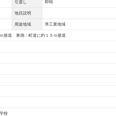
引渡し
即時
地目説明
用途地域
準工業地域
ｍ接道 東側：町道に約１５ｍ接道
学校