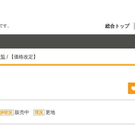
です。
総合トップ
一覧
/
【価格改定】
販売中
更地
渉状況
現況