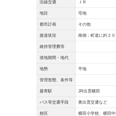
沿線交通
ＪＲ
地目
宅地
都市計画
その他
接道状況
南側：町道に約２０
維持管理費等
借地期間・地代
地勢
平地
管理形態、条件等
最寄駅
JR出雲横田
バス等交通手段
奥出雲交通など
校区
横田小学校、横田中