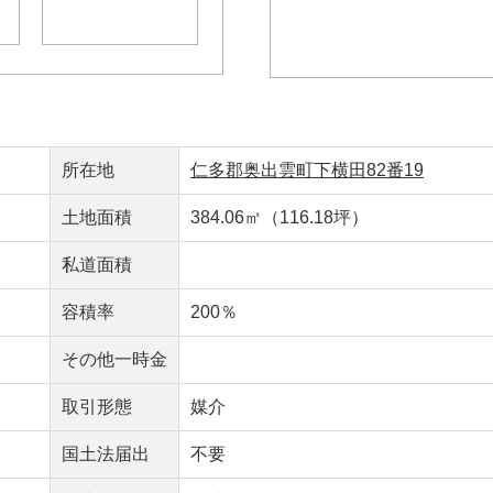
所在地
仁多郡奥出雲町下横田82番19
土地面積
384.06㎡（116.18坪）
私道面積
容積率
200％
その他一時金
取引形態
媒介
国土法届出
不要