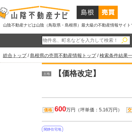
このページの本文へ
山陰不動産ナビは山陰（鳥取県・島根県）最大級の不動産情報サイト
現
総合トップ
/
島根県の売買不動産情報トップ
/
検索条件結果
在
の
【価格改定】
土地
位
置：
600
万円（坪単価：5.16万円）
価格
交
閑静住宅地