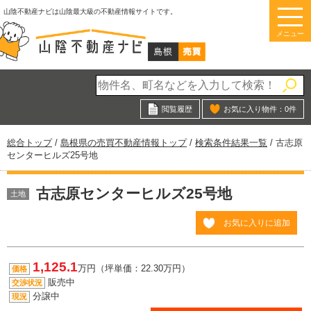
このページの本文へ
山陰不動産ナビは山陰最大級の不動産情報サイトです。
メニュー
閲覧履歴
お気に入り物件：
0
件
現
総合トップ
/
島根県の売買不動産情報トップ
/
検索条件結果一覧
/
古志原
在
センターヒルズ25号地
の
位
古志原センターヒルズ25号地
置：
土地
お気に入りに追加
1,125.1
万円（坪単価：22.30万円）
価格
販売中
交渉状況
分譲中
現況