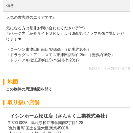
備考
人気の古志原のエリアです♪
気になる方は是非お問い合わせください(*^^*)
当ページ内「紹介サイトＵＲＬ」より360度パノラマ画像ご覧いただ
けます★
・ローソン東津田町南店/約850ｍ（徒歩約10分）
・ドラッグストア コスモス東津田店/約1.3km（徒歩約16分）
・トライアル松江店/約1.5km(徒歩約20分)
94343 since 2021-06-19
地図
この物件の周辺地図を開く
取り扱い店舗
イシンホーム松江店（さんもく工業株式会社）
〒690-0826 島根県松江市学園南2丁目1-28
[免許番号]国土交通大臣(8)第4560号