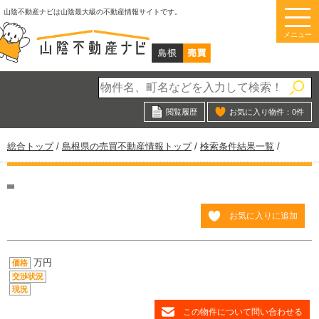
このページの本文へ
山陰不動産ナビは山陰最大級の不動産情報サイトです。
メニュー
閲覧履歴
お気に入り物件：
0
件
現
総合トップ
/
島根県の売買不動産情報トップ
/
検索条件結果一覧
/
在
の
位
置：
お気に入りに追加
万円
価格
交渉状況
現況
この物件について問い合わせる