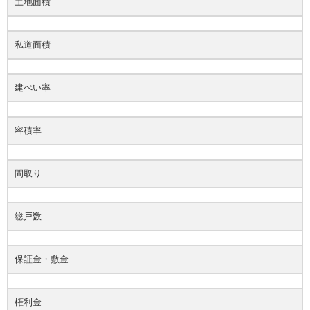
土地面積
私道面積
建ぺい率
容積率
間取り
総戸数
保証金・敷金
権利金