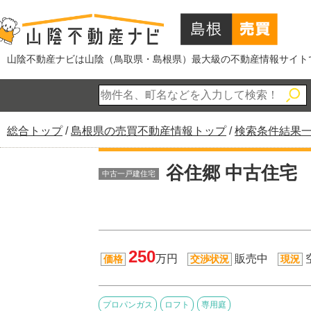
このページの本文へ
山陰不動産ナビは山陰（鳥取県・島根県）最大級の不動産情報サイト
現
総合トップ
/
島根県の売買不動産情報トップ
/
検索条件結果
在
の
谷住郷 中古住宅
中古一戸建住宅
位
置：
250
万円
販売中
価格
交渉状況
現況
プロパンガス
ロフト
専用庭