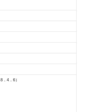
8．4．6）