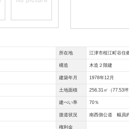
所在地
江津市桜江町谷住郷1
構造
木造２階建
建築年月
1978年12月
）
土地面積
256.31㎡（77.53
建ぺい率
70％
接道状況
南西側公道 幅員
権利金