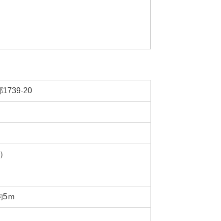
739-20
坪）
約5ｍ