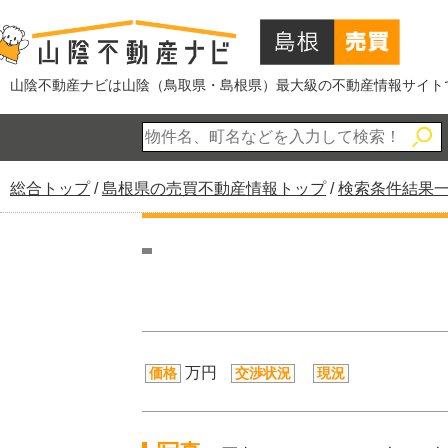
このページの本文へ
山陰不動産ナビは山陰（鳥取県・島根県）最大級の不動産情報サイト
現
総合トップ
/
島根県の売買不動産情報トップ
/
検索条件結果
在
の
位
置：
万円
価格
交渉状況
現況