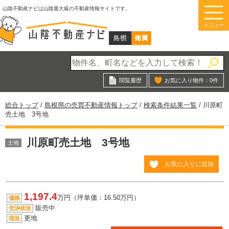
このページの本文へ
山陰不動産ナビは山陰最大級の不動産情報サイトです。
メニュー
閲覧履歴
お気に入り物件：
0
件
現
総合トップ
/
島根県の売買不動産情報トップ
/
検索条件結果一覧
/
川原町
在
売土地 3号地
の
位
川原町売土地 3号地
置：
土地
お気に入りに追加
1,197.4
万円（坪単価：16.50万円）
価格
販売中
交渉状況
更地
現況