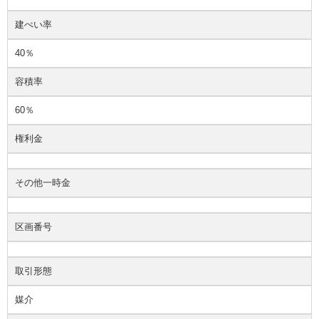
建ぺい率
40％
容積率
60％
権利金
その他一時金
区画番号
取引形態
媒介