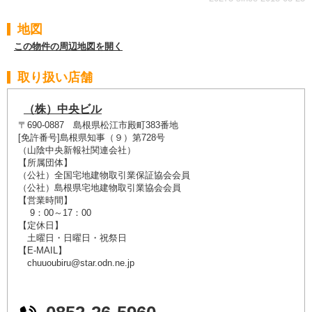
地図
この物件の周辺地図を開く
取り扱い店舗
（株）中央ビル
〒690-0887 島根県松江市殿町383番地
[免許番号]島根県知事（９）第728号
（山陰中央新報社関連会社）
【所属団体】
（公社）全国宅地建物取引業保証協会会員
（公社）島根県宅地建物取引業協会会員
【営業時間】
9：00～17：00
【定休日】
土曜日・日曜日・祝祭日
【E-MAIL】
chuuoubiru@star.odn.ne.jp