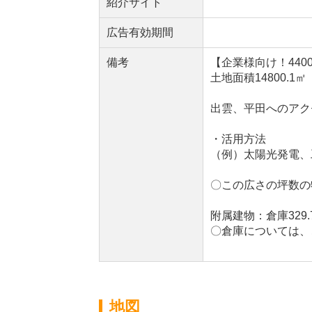
紹介サイト
広告有効期間
備考
【企業様向け！440
土地面積14800.1㎡
出雲、平田へのアク
・活用方法
（例）太陽光発電、
〇この広さの坪数の
附属建物：倉庫329
〇倉庫については、
地図