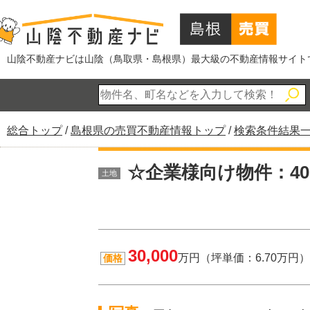
このページの本文へ
山陰不動産ナビは山陰（鳥取県・島根県）最大級の不動産情報サイト
現
総合トップ
/
島根県の売買不動産情報トップ
/
検索条件結果
在
の
☆企業様向け物件：4
土地
位
置：
30,000
万円（坪単価：6.70万円）
価格