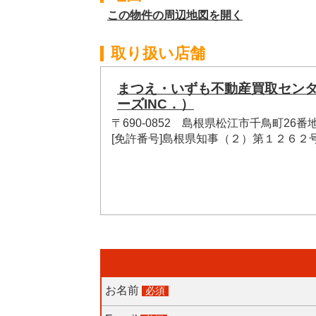
この物件の周辺地図を開く
取り扱い店舗
まつえ・いずも不動産買取セン
ーズINC．）
〒690-0852 島根県松江市千鳥町26番
[免許番号]島根県知事（２）第１２６２