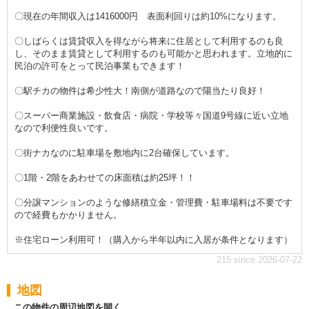
〇現在の年間収入は1416000円 表面利回りは約10%になります。
〇しばらくは賃貸収入を得ながら将来に住居として利用するのも良
し、そのまま賃貸として利用するのも可能かと思われます。立地的に
民泊の許可をとって民泊事業もできます！
〇駅チカの物件は希少性大！南側が道路なので陽当たり良好！
〇スーパー商業施設・飲食店・病院・学校等々国道9号線に近い立地
なので利便性良いです。
〇街ナカなのに駐車場を敷地内に2台確保しています。
〇1階・2階をあわせての床面積は約25坪！！
〇分譲マンションのような修繕積立金・管理費・駐車場料は不要です
ので経費もかかりません。
※住宅ローン利用可！（購入から半年以内に入居が条件となります）
215 since 2026-07-22
地図
この物件の周辺地図を開く