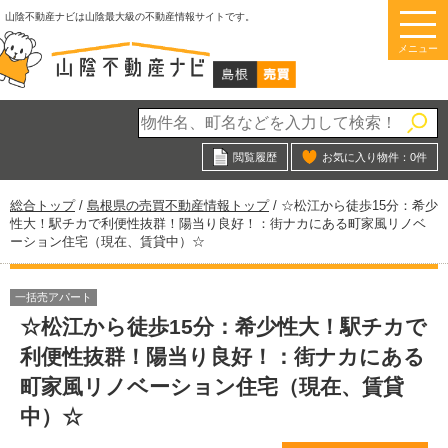
このページの本文へ
山陰不動産ナビは山陰最大級の不動産情報サイトです。
メニュー
閲覧履歴
お気に入り物件：
0
件
現
総合トップ
/
島根県の売買不動産情報トップ
/
☆松江から徒歩15分：希少
在
性大！駅チカで利便性抜群！陽当り良好！：街ナカにある町家風リノベ
の
ーション住宅（現在、賃貸中）☆
位
置：
一括売アパート
☆松江から徒歩15分：希少性大！駅チカで
利便性抜群！陽当り良好！：街ナカにある
町家風リノベーション住宅（現在、賃貸
中）☆