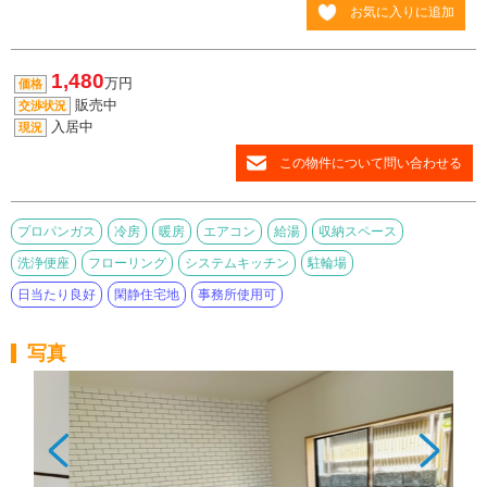
お気に入りに追加
1,480
万円
価格
販売中
交渉状況
入居中
現況
この物件について問い合わせる
プロパンガス
冷房
暖房
エアコン
給湯
収納スペース
洗浄便座
フローリング
システムキッチン
駐輪場
日当たり良好
閑静住宅地
事務所使用可
写真