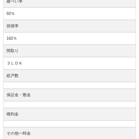
建ぺい率
60％
容積率
160％
間取り
３ＬＤＫ
総戸数
保証金・敷金
権利金
その他一時金