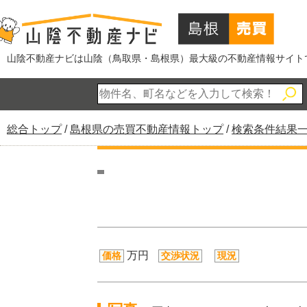
このページの本文へ
山陰不動産ナビは山陰（鳥取県・島根県）最大級の不動産情報サイト
現
総合トップ
/
島根県の売買不動産情報トップ
/
検索条件結果
在
の
位
置：
万円
価格
交渉状況
現況