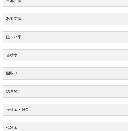
土地面積
私道面積
建ぺい率
容積率
間取り
総戸数
保証金・敷金
権利金