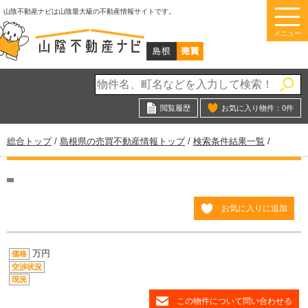
このページの本文へ
山陰不動産ナビは山陰最大級の不動産情報サイトです。
メニュー
閲覧履歴
お気に入り物件：
0
件
現
総合トップ
/
島根県の売買不動産情報トップ
/
検索条件結果一覧
/
在
の
位
置：
お気に入りに追加
万円
価格
交渉状況
現況
この物件について問い合わせる